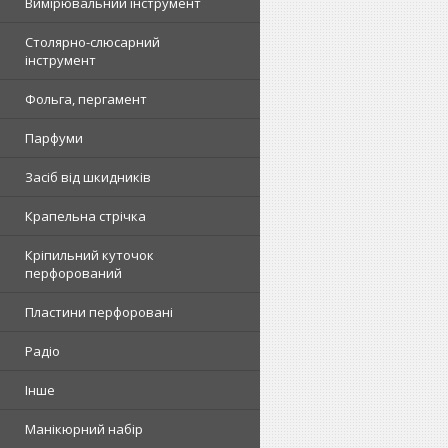
Вимірювальний інструмент
Столярно-слюсарний
інструмент
Фольга, пергамент
Парфуми
Засіб від шкидників
Крапельна стрічка
Кріпильний куточок
перфорований
Пластини перфоровані
Радіо
Інше
Манікюрний набір