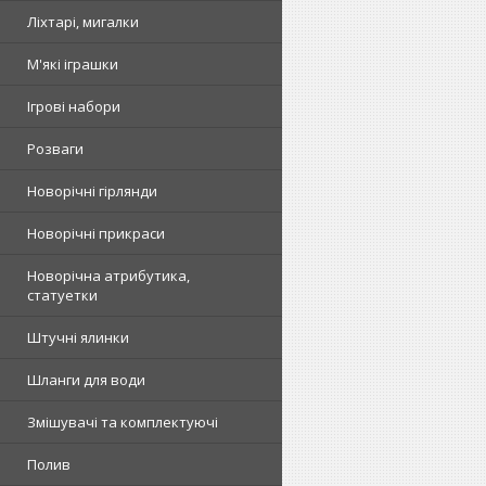
Ліхтарі, мигалки
М'які іграшки
Ігрові набори
Розваги
Новорічні гірлянди
Новорічні прикраси
Новорічна атрибутика,
статуетки
Штучні ялинки
Шланги для води
Змішувачі та комплектуючі
Полив