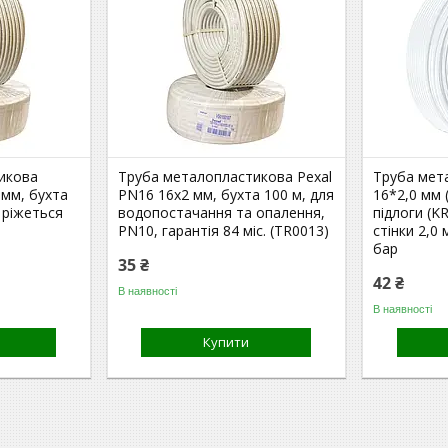
икова
Труба металопластикова Pexal
Труба мет
 мм, бухта
PN16 16x2 мм, бухта 100 м, для
16*2,0 мм 
е ріжеться
водопостачання та опалення,
підлоги (K
PN10, гарантія 84 міс. (TR0013)
стінки 2,0
бар
35 ₴
42 ₴
В наявності
В наявності
Купити