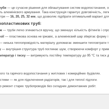
руби
— це сучасне рішення для облаштування систем водопостачання, опа
ть алюмінієвого армування. Така конструкція гарантує довговічність, легк
етри —
16, 20, 25, 32 мм
, що дозволяє підібрати оптимальний варіант для
опластикових труб:
аж
— труби легко згинаються вручну, що зменшує кількість фітингів і спр
зії
— пластикова основа не іржавіє, а алюмінієвий шар зберігає форму і 
 низька теплопровідність матеріалу допомагає зменшити тепловтрати т
у
— внутрішня структура труб поглинає шум, створюючи комфорт у прим
мператур і тиску
— витримують постійну температуру до 95 °C та тиск д
го та гарячого водопостачання у житлових і комерційних будівлях.
теми — як для підключення радіаторів, так і для теплої підлоги.
о ремонт старих трубопроводів без складних демонтажних робіт.