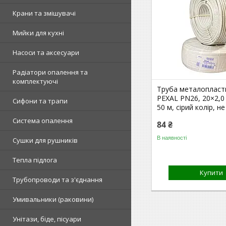
Крани та змішувачі
Мийки для кухні
Насоси та аксесуари
Радіатори опалення та
комплектуючі
Труба металопласт
PEXAL PN26, 20×2,0
Сифони та трапи
50 м, сірий колір, н
Система опалення
84 ₴
В наявності
Сушки для рушників
Тепла підлога
Купити
Трубопроводи та з'єднання
Умивальники (раковини)
Унітази, біде, пісуари