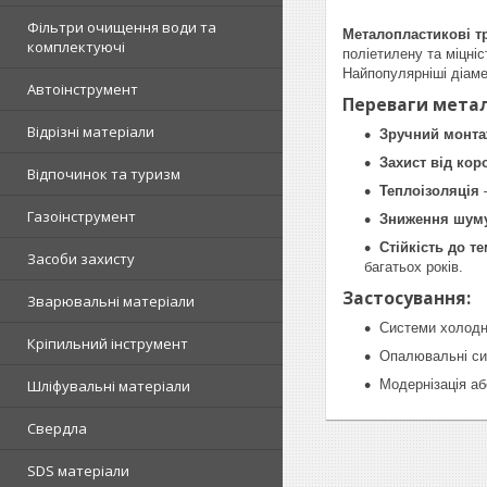
Фільтри очищення води та
Металопластикові т
комплектуючі
поліетилену та міцніс
Найпопулярніші діам
Автоінструмент
Переваги метал
Відрізні матеріали
Зручний монт
Захист від коро
Відпочинок та туризм
Теплоізоляція
—
Газоінструмент
Зниження шум
Стійкість до те
Засоби захисту
багатьох років.
Застосування:
Зварювальні матеріали
Системи холодно
Кріпильний інструмент
Опалювальні сис
Шліфувальні матеріали
Модернізація аб
Свердла
SDS матеріали