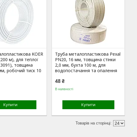
алопластикова KOER
Труба металопластикова Pexal
(200 м), для теплої
PN20, 16 мм, товщина стінки
R3091), товщина
2,0 мм, бухта 100 м, для
 мм, робочий тиск 10
водопостачання та опалення
48 ₴
В наявності
Купити
Купити