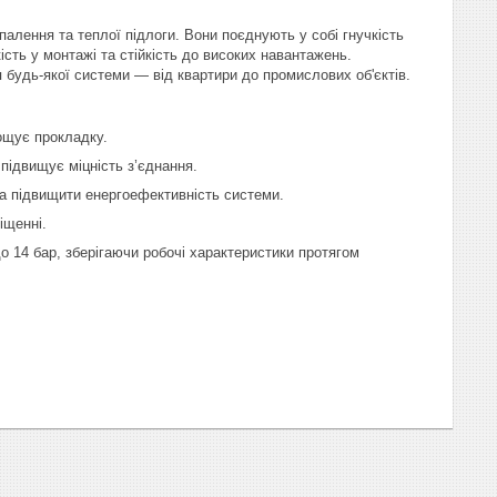
лення та теплої підлоги. Вони поєднують у собі гнучкість
ість у монтажі та стійкість до високих навантажень.
 будь-якої системи — від квартири до промислових об'єктів.
ощує прокладку.
підвищує міцність з’єднання.
а підвищити енергоефективність системи.
іщенні.
о 14 бар, зберігаючи робочі характеристики протягом