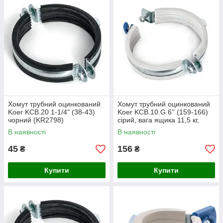
Хомут трубний оцинкований
Хомут трубний оцинкований
Koer KCB.20 1-1/4" (38-43)
Koer KCB.10.G 6'' (159-166)
чорний (KR2798)
сірий, вага ящика 11,5 кг,
об'єм ящика 0,028 м³, 30
В наявності
В наявності
одиниць в упаковці (KR27
45
156
₴
₴
Купити
Купити