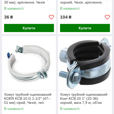
30 мм), кріплення, Чехія
чорний, Чехія, кріплення,
11,7 кг, 50 шт в упаковці
В наявності
В наявності
36
104
₴
₴
Купити
Купити
Хомут трубний оцинкований
Хомут трубний оцинкований
KOER KCB.10.G 1-1/2" (47–
Koer KCB.20 1" (32-36)
51 мм) сірий, Чехія, тип:
чорний, вага 7,9 кг, об'єм
кріплення, 160 шт. в упаковці
ящика 0,017 м³, 100 одиниць
В наявності
В наявності
в упаковці