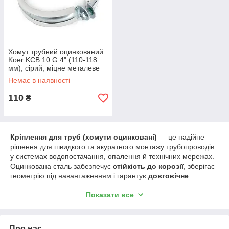
Хомут трубний оцинкований
Koer KCB.10.G 4" (110-118
мм), сірий, міцне металеве
кріплення для труб
Немає в наявності
110
₴
Кріплення для труб (хомути оцинковані)
— це надійне
рішення для швидкого та акуратного монтажу трубопроводів
у системах водопостачання, опалення й технічних мережах.
Оцинкована сталь забезпечує
стійкість до корозії
, зберігає
геометрію під навантаженням і гарантує
довговічне
кріплення труб до стіни, стелі чи профілю
. У категорії
Показати все
доступні
хомути трубні
у широкому діапазоні діаметрів —
від
1/2" (20–25 мм)
до
6" (159–166 мм)
, включно з
популярними розмірами
3/4" (26–30 мм), 1" (32–36 мм), 1-
1/4" (38–43 мм), 1-1/2" (47–51 мм), 2" (60–64 мм), 4" (110–
Про нас