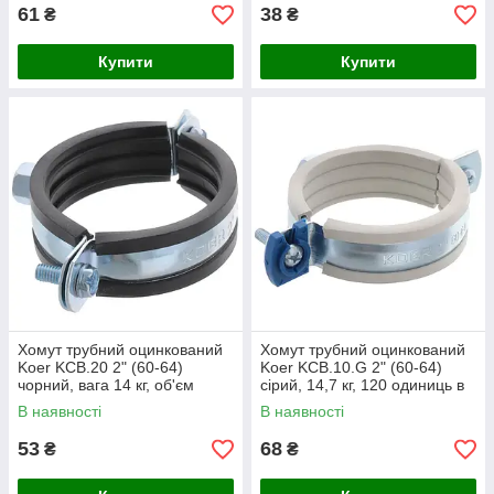
61
38
₴
₴
Купити
Купити
Хомут трубний оцинкований
Хомут трубний оцинкований
Koer KCB.20 2" (60-64)
Koer KCB.10.G 2" (60-64)
чорний, вага 14 кг, об'єм
сірий, 14,7 кг, 120 одиниць в
0,028 м³, 120 шт в упаковці
упаковці, кріплення (KR2789)
В наявності
В наявності
53
68
₴
₴