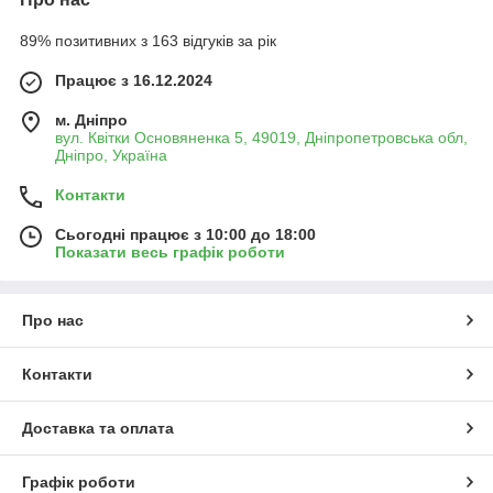
118 мм)
. Це дозволяє обрати
оптимальне кріплення
для
поліпропіленових, сталевих, металопластикових та інших
89% позитивних з 163 відгуків за рік
труб.
Працює з 16.12.2024
Переваги кріплення для труб:
Оцинкована сталь
— захист від іржі, надійність у
м. Дніпро
вологих приміщеннях і котельних.
вул. Квітки Основяненка 5, 49019, Дніпропетровська обл,
Дніпро, Україна
Широкий розмірний ряд
— точний підбір хомута
під діаметр труби підвищує
герметичність вузла та
Контакти
стабільність траси
.
Сьогодні працює з 10:00 до 18:00
Акуратний монтаж
— хомут рівномірно притискає
Показати весь графік роботи
трубу, зменшуючи вібрації й шум, забезпечуючи
чисту
геометрію
контурів.
Сумісність
— підходить для
настінного і
Про нас
стельового
кріплення, колекторних зон, стояків,
довгих ділянок розводки.
Контакти
Практичність у сервісі
— гвинтове стягування дає
змогу швидко
послабити або підтягнути
кріплення
при обслуговуванні.
Доставка та оплата
Де це особливо доречно:
Стояки та магістралі
— фіксація труб до
Графік роботи