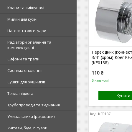
Крани та змішувачі
Мийки для кухні
Насоси та аксесуари
Радіатори опалення та
комплектуючі
Перехідник (коннект
3/4" (хром) Koer KF
Сифони та трапи
(KF0138)
Система опалення
110 ₴
В наявності
Сушки для рушників
Тепла підлога
Купити
Трубопроводи та з'єднання
KF0137
Умивальники (раковини)
Унітази, біде, пісуари