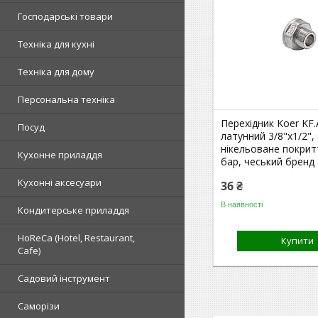
Господарські товари
Техніка для кухні
Техніка для дому
Персональна техніка
Перехідник Koer KF
Посуд
латунний 3/8"x1/2"
нікельоване покрит
Кухонне приладдя
бар, чеський бренд 
Кухонні аксесуари
36 ₴
В наявності
Кондитерське приладдя
HoReCa (Hotel, Restaurant,
Купити
Cafe)
Садовий інструмент
Саморізи