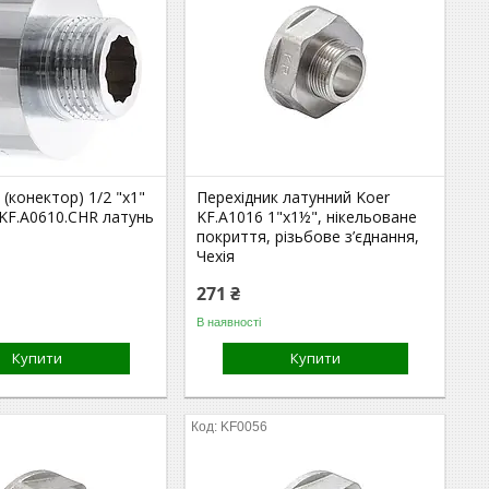
 (конектор) 1/2 "х1"
Перехідник латунний Koer
KF.A0610.CHR латунь
KF.A1016 1"x1½", нікельоване
покриття, різьбове з’єднання,
Чехія
271 ₴
В наявності
Купити
Купити
KF0056