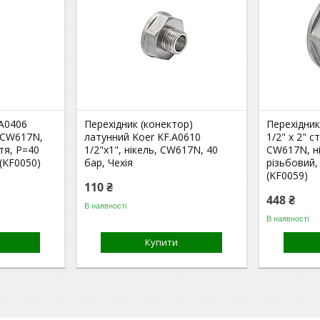
.A0406
Перехідник (конектор)
Перехідник
, CW617N,
латунний Koer KF.A0610
1/2" x 2" 
тя, P=40
1/2"x1", нікель, CW617N, 40
CW617N, н
(KF0050)
бар, Чехія
різьбовий,
(KF0059)
110 ₴
448 ₴
В наявності
В наявності
Купити