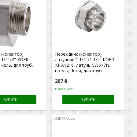
 (конектор)
Перехідник (конектор)
 1/4"x2" KOER
латунний 1 1/4"x1 1/2" KOER
ікель, для труб,
KF.A1216, латунь CW617N,
нікель, Чехія, для труб
287 ₴
В наявності
Купити
Купити
KF0051