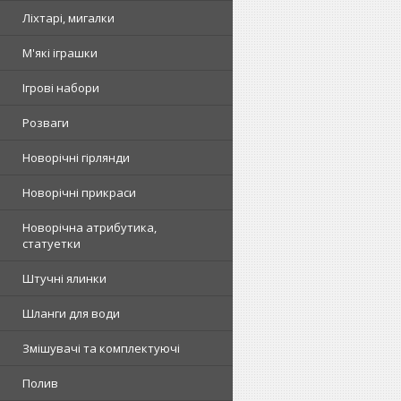
Ліхтарі, мигалки
М'які іграшки
Ігрові набори
Розваги
Новорічні гірлянди
Новорічні прикраси
Новорічна атрибутика,
статуетки
Штучні ялинки
Шланги для води
Змішувачі та комплектуючі
Полив