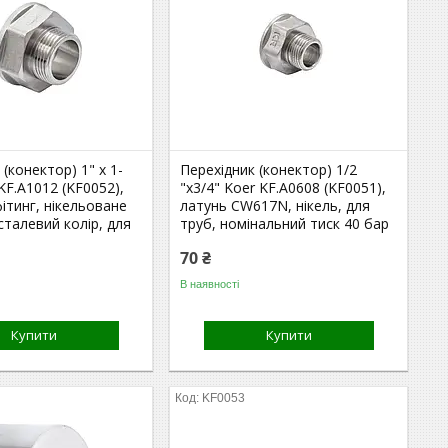
 (конектор) 1" x 1-
Перехідник (конектор) 1/2
KF.A1012 (KF0052),
"x3/4" Koer KF.A0608 (KF0051),
ітинг, нікельоване
латунь CW617N, нікель, для
сталевий колір, для
труб, номінальний тиск 40 бар
70 ₴
В наявності
Купити
Купити
KF0053