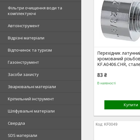
Фільтри очищення води та
комплектуючі
Автоінструмент
Відрізні матеріали
Відпочинок та туризм
Перехідник латунний
хромований різьбо
Газоінструмент
KF.A0406.CHR, стале
Засоби захисту
83 ₴
В наявності
Зварювальні матеріали
Кріпильний інструмент
Купити
Шліфувальні матеріали
Свердла
KF0049
SDS матеріали