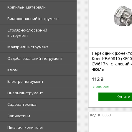
Кріпильні матеріали
Вимірювальний інструмент
Столярно-слюсарний
інструмент
Малярний інструмент
Перехідник (конектор
Оздоблювальний інструмент
Koer KF.A0810 (KF00
CW617N, сталевий к
нікель
Ключі
112 ₴
Електроінструмент
В наявності
Пневмоінструмент
Купити
Садова техніка
Запчастини
KF0050
Піна, силікони, клеї