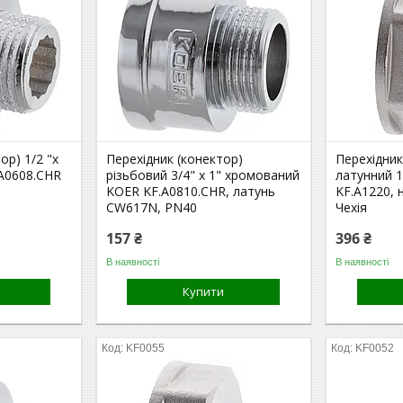
ор) 1/2 "х
Перехідник (конектор)
Перехідник
.A0608.CHR
різьбовий 3/4" х 1" хромований
латунний 1
KOER KF.A0810.CHR, латунь
KF.A1220, н
CW617N, PN40
Чехія
157 ₴
396 ₴
В наявності
В наявності
Купити
KF0055
KF0052