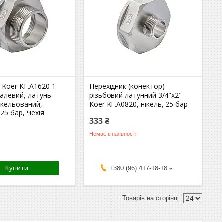
 Koer KF.A1620 1
Перехідник (конектор)
сталевий, латунь
різьбовий латунний 3/4"x2"
ікельований,
Koer KF.A0820, нікель, 25 бар
 25 бар, Чехія
333 ₴
Немає в наявності
Купити
+380 (96) 417-18-18