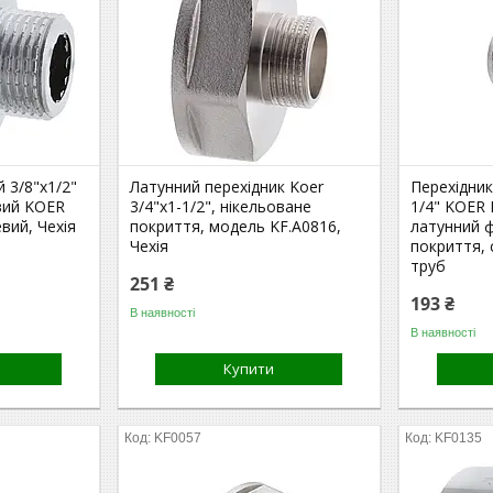
 3/8"x1/2"
Латунний перехідник Koer
Перехідник
вий KOER
3/4"x1-1/2", нікельоване
1/4" KOER 
вий, Чехія
покриття, модель KF.A0816,
латунний ф
Чехія
покриття, 
труб
251 ₴
193 ₴
В наявності
В наявності
Купити
KF0057
KF0135