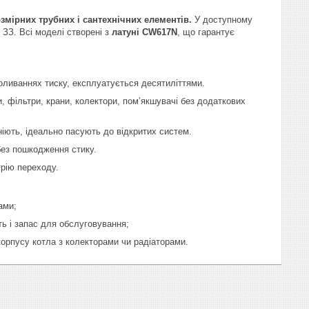
змірних трубних і сантехнічних елементів.
У доступному
 ЗЗ. Всі моделі створені з
латуні CW617N
, що гарантує
оливаннях тиску, експлуатується десятиліттями.
 фільтри, крани, колектори, пом’якшувачі без додаткових
іють, ідеально пасують до відкритих систем.
без пошкодження стику.
трію переходу.
ами;
ь і запас для обслуговування;
рпусу котла з колекторами чи радіаторами.