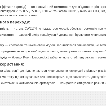
 (фітинг-перехід) — це незамінний компонент для з’єднання різноро
конфігурацій:
½″×¾″, ¾″×1″, 1″×1¼″
та багато інших, у виконанні ВЗ, ВВ,
льність герметичного стику.
ного переходу:
цність
— латунь CW617N не піддається корозії, зберігає геометрію при к
ористання
— широкий вибір конфігурацій дозволяє підключати лічильники,
ажу
— хромовані та нікельовані моделі залишаються глянцевими, не темн
опридатність
— при необхідності легко демонтувати чи замінити вузол 
ідхід
— бренди Koer і Europroduct забезпечують стабільну якість і геоме
икористання:
 та фільтрації, де підключаються лічильники чи картриджі з різними різьб
о монтажу під змішувачами або колекторами, щоб забезпечити доступніст
 системах із комбінованою арматурою — комфортне стикування резьби ко