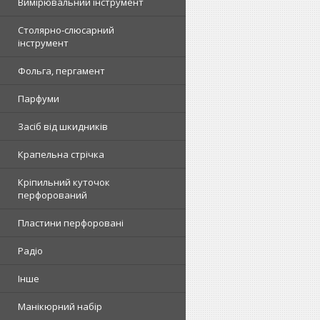
Вимірювальний інструмент
Столярно-слюсарний
інструмент
Фольга, пергамент
Парфуми
Засіб від шкидників
Крапельна стрічка
Кріпильний куточок
перфорований
Пластини перфоровані
Радіо
Інше
Манікюрний набір