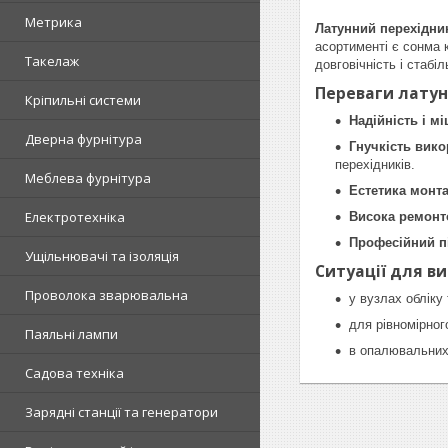
Метрика
Латунний перехідник
асортименті є сонма 
Такелаж
довговічність і стабі
Переваги латун
Кріпильні системи
Надійність і мі
Дверна фурнітура
Гнучкість вик
перехідників.
Меблева фурнітура
Естетика монт
Електротехніка
Висока ремонт
Професійний п
Ущільнювачі та ізоляція
Ситуації для в
Проволока зварювальна
у вузлах обліку
для рівномірног
Паяльні лампи
в опалювальних
Садова техніка
Зарядні станції та генератори