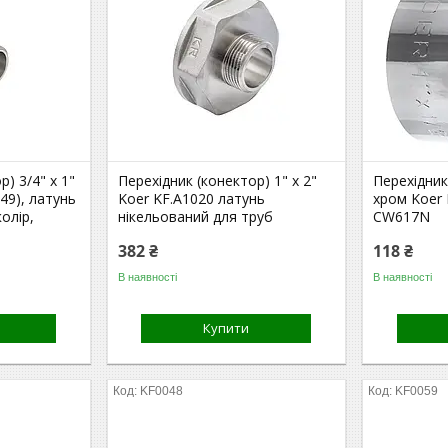
) 3/4" х 1"
Перехідник (конектор) 1" x 2"
Перехідник
49), латунь
Koer KF.A1020 латунь
хром Koer 
олір,
нікельований для труб
CW617N
382 ₴
118 ₴
В наявності
В наявності
Купити
KF0048
KF0059