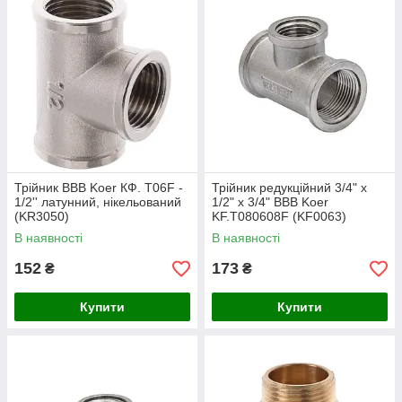
Трійник ВВВ Koer КФ. T06F -
Трійник редукційний 3/4" х
1/2'' латунний, нікельований
1/2" х 3/4" ВВВ Koer
(KR3050)
KF.T080608F (KF0063)
В наявності
В наявності
152
173
₴
₴
Купити
Купити