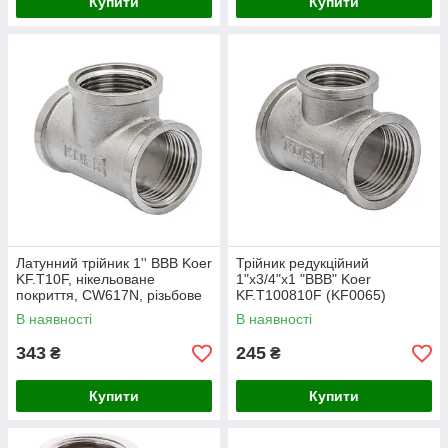
Купити
Купити
Латунний трійник 1'' ВВВ Koer
Трійник редукційний
KF.T10F, нікельоване
1"х3/4"х1 "ВВВ" Koer
покриття, CW617N, різьбове
KF.T100810F (KF0065)
з'єднання, Чехія (KF0062)
латунь, нікель, сталевий
В наявності
В наявності
343
245
₴
₴
Купити
Купити