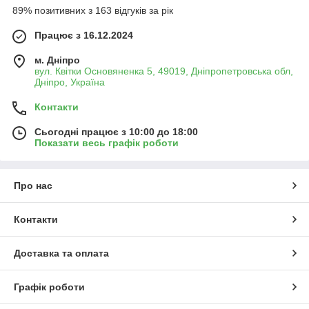
Різні конфігурації резьб (ВВВ, ВЗЗ, ННН)
—
89% позитивних з 163 відгуків за рік
гнучкий вибір для оптимального підключення різних
елементів систем.
Працює з 16.12.2024
Варіанти з покриттями
—
нікельовані
або
м. Дніпро
хромовані
трійники підходять для відкритого монтажу
вул. Квітки Основяненка 5, 49019, Дніпропетровська обл,
та мають естетичний вигляд.
Дніпро, Україна
Високий тиск герметизації
— до 40 бар у покритих
Контакти
версіях, забезпечує запас міцності.
Редукційні трійники
— зменшують/розширюють
Сьогодні працює з 10:00 до 18:00
діаметри (1"×3/4"×1", 3/4"×1/2"×3/4") для
Показати весь графік роботи
універсального використання.
Де застосовувати:
Про нас
При підключенні сантехприладів, фільтрів або
лічильників, коли потрібно плавно відгалужитись в
Контакти
потрібний діаметр.
У колекторних шафах або вузлах, де важливо мати
компактне, акуратне та герметичне з’єднання.
Доставка та оплата
У механічних системах, де необхідна міцна
конструкція із запасом по тиску.
Графік роботи