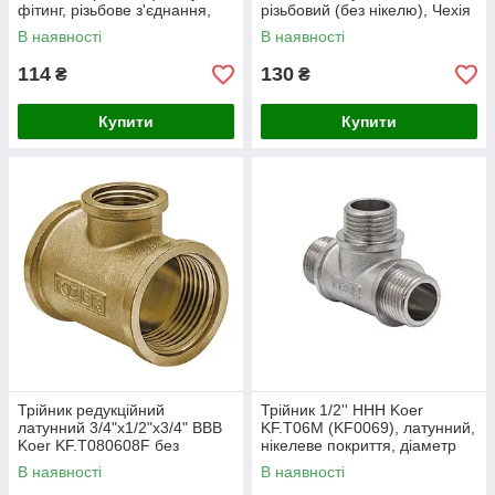
фітинг, різьбове з'єднання,
різьбовий (без нікелю), Чехія
діаметр 26 мм, номінальний
(KR3030)
В наявності
В наявності
тиск 40 бар
114
130
₴
₴
Купити
Купити
Трійник редукційний
Трійник 1/2'' ННН Koer
латунний 3/4"х1/2"х3/4" ВВВ
KF.T06M (KF0069), латунний,
Koer KF.T080608F без
нікелеве покриття, діаметр
нікелю, різьбове з'єднання,
31 мм, номінальний тиск 40
В наявності
В наявності
Чехія
бар