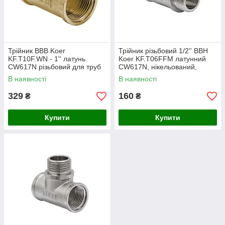
Трійник ВВВ Koer
Трійник різьбовий 1/2'' ВВН
KF.T10F.WN - 1'' латунь
Koer KF.T06FFM латунний
CW617N різьбовий для труб
CW617N, нікельований,
(KR3038)
PN40, стальовий (KF0068)
В наявності
В наявності
329
160
₴
₴
Купити
Купити