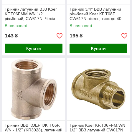
Трійник латунний ВЗЗ Koer
Трійник 3/4'' ВВВ латунний
KF.T06FMM.WN 1/2''
різьбовий Koer KF.T08F
різьбовий, CW617N, Чехія
CW617N нікель, тиск до 40
(без нікелю)
бар, Чехія
В наявності
В наявності
143
195
₴
₴
Купити
Купити
Трійник ВВВ КОЕР КФ. T06F.
Трійник Koer KF.T06FFM.WN
WN - 1/2'' (KR3028), латунний
1/2'' ВВЗ латунний CW617N