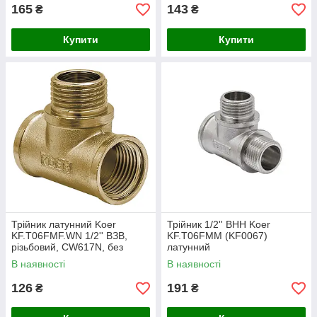
165
143
₴
₴
Купити
Купити
Трійник латунний Koer
Трійник 1/2'' ВНН Koer
KF.T06FMF.WN 1/2'' ВЗВ,
KF.T06FMM (KF0067)
різьбовий, CW617N, без
латунний
нікелю, Чехія
В наявності
В наявності
126
191
₴
₴