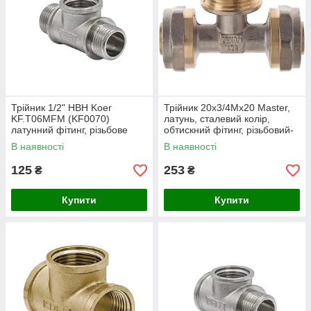
Трійник 1/2" НВН Koer
Трійник 20x3/4Mx20 Master,
KF.T06MFM (KF0070)
латунь, сталевий колір,
латунний фітинг, різьбове
обтискний фітинг, різьбовий-
з'єднання
обтискний тип з'єднання
В наявності
В наявності
125
253
₴
₴
Купити
Купити