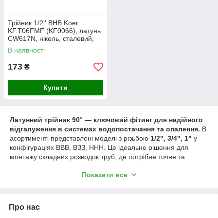
Трійник 1/2'' ВНВ Koer
KF.T06FMF (KF0066), латунь
CW617N, нікель, сталевий,
для труб, 30,50 мм
В наявності
173
₴
Купити
Латунний трійник 90° — ключовий фітинг для надійного
відгалуження в системах водопостачання та опалення.
В
асортименті представлені моделі з різьбою
1/2", 3/4", 1"
у
конфігураціях ВВВ, ВЗЗ, ННН. Це ідеальне рішення для
монтажу складних розводок труб, де потрібне точне та
герметичне підключення трьох напрямків.
Показати все
Переваги латунного трійника:
Матеріал CW617N
— забезпечує тривалу роботу без
корозії, зносостійкість та стійкість до нагрівання/
Про нас
охолодження.