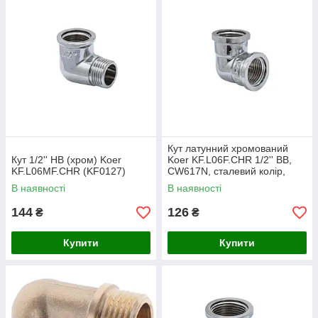
Кут латунний хромований
Кут 1/2'' НВ (хром) Koer
Koer KF.L06F.CHR 1/2'' ВВ,
KF.L06MF.CHR (KF0127)
CW617N, сталевий колір,
Чехія (KF0124)
В наявності
В наявності
144
126
₴
₴
Купити
Купити