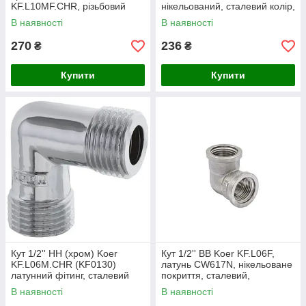
KF.L10MF.CHR, різьбовий
нікельований, сталевий колір,
фітинг, 25 бар, Чехія
Чехія (KF0077)
В наявності
В наявності
270
236
₴
₴
Купити
Купити
Кут 1/2'' НН (хром) Koer
Кут 1/2'' ВВ Koer KF.L06F,
KF.L06M.CHR (KF0130)
латунь CW617N, нікельоване
латунний фітинг, сталевий
покриття, сталевий,
колір, для труб, діаметр
різьбовий, тиск 40 бар, Чехія
В наявності
В наявності
підключення 1/2", вага 81 г,
(KF0072)