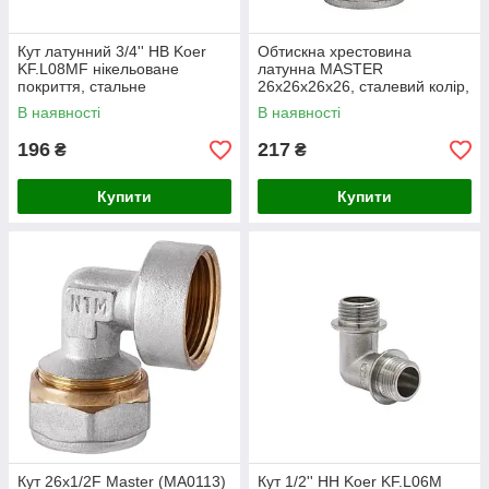
Кут латунний 3/4'' НВ Koer
Обтискна хрестовина
KF.L08MF нікельоване
латунна MASTER
покриття, стальне
26x26x26x26, сталевий колір,
забарвлення, латунь
Китай, для труб (MA0108)
В наявності
В наявності
CW617N (KF0076)
196
217
₴
₴
Купити
Купити
Кут 26x1/2F Master (MA0113)
Кут 1/2'' НН Koer KF.L06M