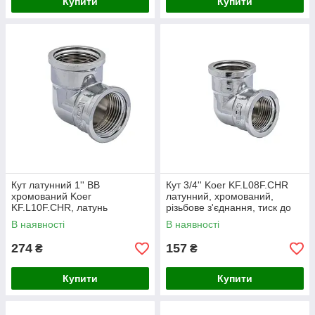
Купити
Купити
Кут латунний 1'' ВВ
Кут 3/4'' Koer KF.L08F.CHR
хромований Koer
латунний, хромований,
KF.L10F.CHR, латунь
різьбове з'єднання, тиск до
CW617N, хром, для труб,
40 бар, CW617N (KF0125)
В наявності
В наявності
Чехія
274
157
₴
₴
Купити
Купити