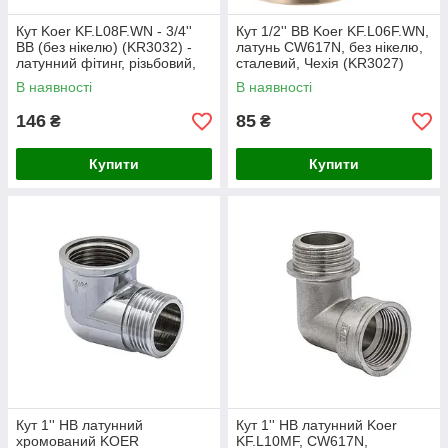
Кут Koer KF.L08F.WN - 3/4''
Кут 1/2'' ВВ Koer KF.L06F.WN,
ВВ (без нікелю) (KR3032) -
латунь CW617N, без нікелю,
латунний фітинг, різьбовий,
сталевий, Чехія (KR3027)
для труб, номінальний тиск
В наявності
В наявності
40 бар
146
85
₴
₴
Купити
Купити
Кут 1'' НВ латунний
Кут 1'' НВ латунний Koer
хромований KOER
KF.L10MF, CW617N,