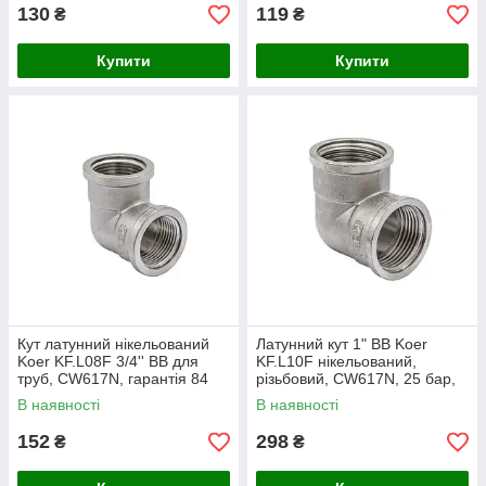
гар
130
119
₴
₴
Купити
Купити
Кут латунний нікельований
Латунний кут 1" ВВ Koer
Koer KF.L08F 3/4'' ВВ для
KF.L10F нікельований,
труб, CW617N, гарантія 84
різьбовий, CW617N, 25 бар,
міс, Чехія (KF0073)
Чехія
В наявності
В наявності
152
298
₴
₴