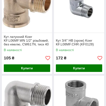
Кут латунний Koer
KF.L06MF.WN 1/2" різьбовий,
Кут 3/4" НВ (хром) Koer
без нікелю, CW617N, тиск 40
KF.L08MF.CHR (KF0128)
бар, сталевий колір (KR2998)
В наявності
В наявності
105
172
₴
₴
Купити
Купити