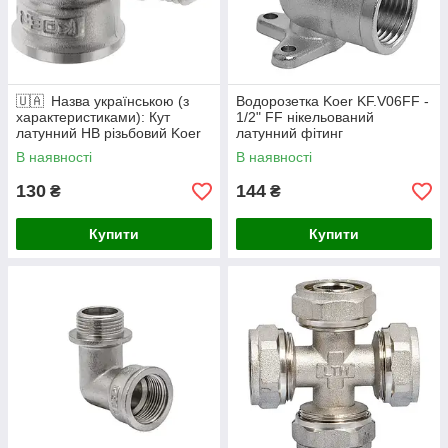
🇺🇦 Назва українською (з
Водорозетка Koer KF.V06FF -
характеристиками): Кут
1/2" FF нікельований
латунний НВ різьбовий Koer
латунний фітинг
KF.L06MF 1/2" CW617N
В наявності
В наявності
нікельований, 40 бар, A=32
мм, B=
130
144
₴
₴
Купити
Купити