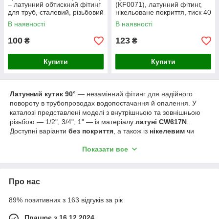
– латунний обтискний фітинг
(KF0071), латунний фітинг,
для труб, сталевий, різьбовий
нікельоване покриття, тиск 40
тип з'єднання
бар, сталева колірна гама,
В наявності
В наявності
для труб
100
123
₴
₴
Купити
Купити
Латунний кутик 90°
— незамінний фітинг для надійного
повороту в трубопроводах водопостачання й опалення. У
каталозі представлені моделі з внутрішньою та зовнішньою
різьбою — 1/2", 3/4", 1" — із матеріалу
латуні CW617N
.
Доступні варіанти
без покриття
, а також із
нікелевим
чи
хромованим
оздобленням, що підвищує корозійну стійкість і
Показати все
привабливість для відкритих ділянок монтажу.
Переваги латунних кутиків:
Висока міцність і довговічність
— CW617N
Про нас
витримує значні тиски до 40 бар, що гарантує
безвідмовну роботу в складних умовах.
89% позитивних з 163 відгуків за рік
Герметичне різьбове з’єднання 90°
— ідеально
Працює з 16.12.2024
підходить для поворотів труб без застосування