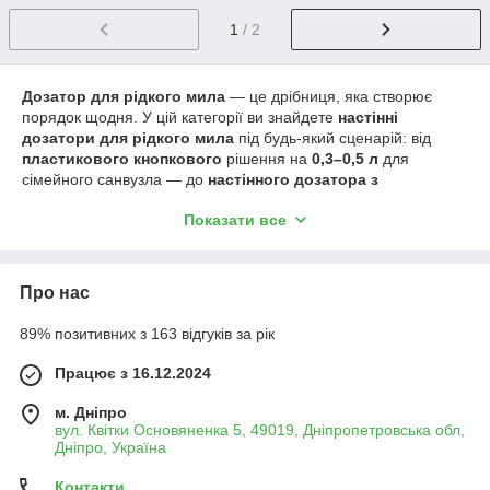
1
/ 2
Дозатор для рідкого мила
— це дрібниця, яка створює
порядок щодня. У цій категорії ви знайдете
настінні
дозатори для рідкого мила
під будь-який сценарій: від
пластикового кнопкового
рішення на
0,3–0,5 л
для
сімейного санвузла — до
настінного дозатора з
нержавіючої сталі
на
0,8–1,2 л
для кухні, офісу чи кафе.
Показати все
Для поціновувачів естетики є
скляні матові дозатори
у
хромованих
тримачах (≈0,5 л), а для публічних зон —
безконтактні дозатори
з автоматичною подачею (≈1 л).
Про нас
Навіщо обирати настінні дозатори для ванної кімнати?
Гігієна та економія
: дозована подача знижує
89% позитивних з 163 відгуків за рік
перевитрати, поверхні залишаються чистими.
Порядок і стиль
: настінний формат вивільняє
Працює з 16.12.2024
стільницю, а
хром/матова сталь/матове скло
м. Дніпро
підтримують єдиний настрій інтер’єру.
вул. Квітки Основяненка 5, 49019, Дніпропетровська обл,
Довговічність
:
нержавіюча сталь
стійка до корозії
Дніпро, Україна
та інтенсивного використання;
ABS/пластик
— легкий і
невибагливий у догляді.
Контакти