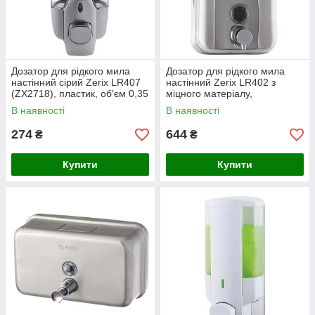
Дозатор для рідкого мила
Дозатор для рідкого мила
настінний сірий Zerix LR407
настінний Zerix LR402 з
(ZX2718), пластик, об’єм 0,35
міцного матеріалу,
л, розміри 80x80x190 мм,
ергономічний та стильний
В наявності
В наявності
гарантія 12 міс
(ZX2715)
274
644
₴
₴
Купити
Купити