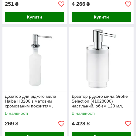
251
4 266
₴
₴
Купити
Купити
Дозатор для рідкого мила
Дозатор рідкого мила Grohe
Haiba HB206 з матовим
Selection (41028000)
хромованим покриттям,
настільний, об’єм 120 мл,
металевий корпус, 240 мм
хром, латунь та скло
В наявності
В наявності
висоти
269
4 428
₴
₴