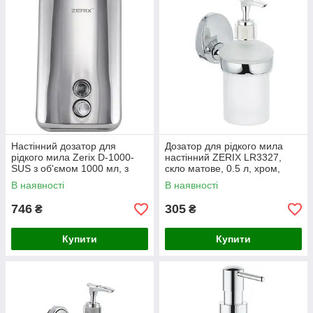
Настінний дозатор для
Дозатор для рідкого мила
рідкого мила Zerix D-1000-
настінний ZERIX LR3327,
SUS з об'ємом 1000 мл, з
скло матове, 0.5 л, хром,
нержавіючої сталі, сірий
металеве кріплення, Чехія
В наявності
В наявності
металік (ZX3247)
746
305
₴
₴
Купити
Купити