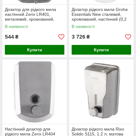
Дозатор для рідкого мила
Дозатор рідкого мила Grohe
настінний Zerix LR401,
Essentials New сталевий,
металевий, хромований,
хромований, настінний (0,2
об’єм 0.5 л, Чехія (ZX2714)
л) (40448001)
В наявності
В наявності
544
3 726
₴
₴
Купити
Купити
Настінний дозатор для
Дозатор рідкого мила Rixo
рідкого мила Zerix LR404
Solido S115, 1.2 л, матова