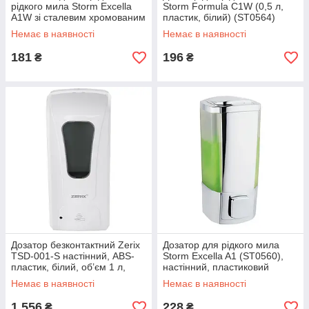
рідкого мила Storm Excella
Storm Formula C1W (0,5 л,
A1W зі сталевим хромованим
пластик, білий) (ST0564)
покриттям (ST0561)
Немає в наявності
Немає в наявності
181
196
₴
₴
Дозатор безконтактний Zerix
Дозатор для рідкого мила
TSD-001-S настінний, ABS-
Storm Excella A1 (ST0560),
пластик, білий, об’єм 1 л,
настінний, пластиковий
Чехія (ZX3249)
корпус, хром, Китай
Немає в наявності
Немає в наявності
1 556
228
₴
₴