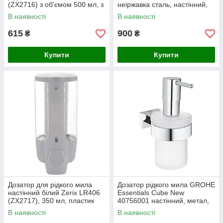
(ZX2716) з об'ємом 500 мл, з
неіржавка сталь, настінний,
нержавіючої та хромованої
Італія
В наявності
В наявності
сталі
615
900
₴
₴
Купити
Купити
Дозатор для рідкого мила
Дозатор рідкого мила GROHE
настінний білий Zerix LR406
Essentials Cube New
(ZX2717), 350 мл, пластик
40756001 настінний, метал,
0.2 л, хром, глянцевий,
В наявності
В наявності
німецьке виробництво