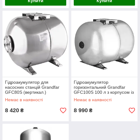
Купити
Купити
Гідроакумулятор для
Гідроакумулятор
насосних станцій Grandfar
горизонтальний Grandfar
GFC80S (вертикал.)
GFC100S 100 л з корпусом із
(GF1393)
нержавіючої сталі для
Немає в наявності
Немає в наявності
насосних станцій
8 420
8 990
₴
₴