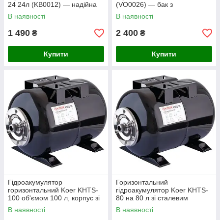
24 24л (KB0012) — надійна
(VO0026) — бак з
ємність для стабілізації тиску
нержавіючої сталі для
В наявності
В наявності
у водопостачанні
стабілізації тиску у
водопостачанні
1 490
2 400
₴
₴
Купити
Купити
Гідроакумулятор
Горизонтальний
горизонтальний Koer KHTS-
гідроакумулятор Koer KHTS-
100 об'ємом 100 л, корпус зі
80 на 80 л зі сталевим
сталі 1,2 мм, фланець
корпусом 1,2 мм та
В наявності
В наявності
нержавіючим фланцем