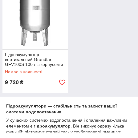
Гідроакумулятор
вертикальний Grandfar
GFV100S 100 л з корпусом з
нержавіючої сталі для
Немає в наявності
насосних станцій
9 720
₴
Гідроакумулятори — стабільність та захист вашої
системи водопостачання
У сучасних системах водопостачання і опалення важливим
елементом є
гідроакумулятор
. Він виконує одразу кілька
функцій: підтримує сталий тиск у трубопроводі, зменшує
кількість запусків насоса, захищає обладнання від гідроударів