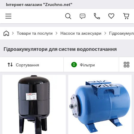
Інтернет-магазин "Zruchno.net"
Товари та послуги
Насоси та аксесуари
Гідроакумул
Гідроакумулятори для систем водопостачання
Сортування
0
Фільтри