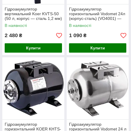
Гідроакумулятор
Гідроакумулятор
вертикальний Koer KVTS-50
горизонтальний Vodomet 24л
(50 л, корпус — сталь 1,2 мм)
(корпус-сталь) (VO4001) —
(KB0013) — надійний
це високоякісне обладнання
В наявності
В наявності
для стабілізації тиску
2 480
1 090
₴
₴
Купити
Купити
Гідроакумулятор
Гідроакумулятор
горизонтальний KOER KHTS-
горизонтальний Vodomet 24 л