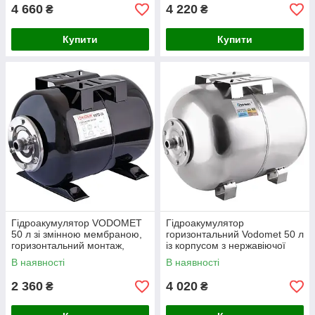
4 660
4 220
₴
₴
Купити
Купити
Гідроакумулятор VODOMET
Гідроакумулятор
50 л зі змінною мембраною,
горизонтальний Vodomet 50 л
горизонтальний монтаж,
із корпусом з нержавіючої
стальний корпус, робочий
сталі, сталевий, для систем
В наявності
В наявності
тиск до 8 бар
водопостачання
2 360
4 020
₴
₴