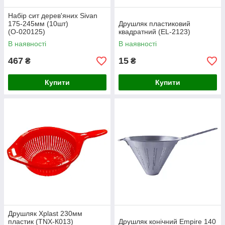
Набір сит дерев'яних Sivan
175-245мм (10шт)
Друшляк пластиковий
(О-020125)
квадратний (EL-2123)
В наявності
В наявності
467
15
₴
₴
Купити
Купити
Друшляк Xplast 230мм
пластик (TNX-К013)
Друшляк конічний Empire 140