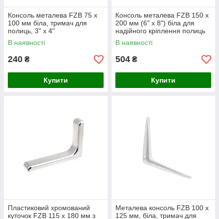
Консоль металева FZB 75 х
Консоль металева FZB 150 х
100 мм біла, тримач для
200 мм (6" х 8") біла для
полиць, 3" х 4"
надійного кріплення полиць
В наявності
В наявності
240
504
₴
₴
Купити
Купити
Пластиковий хромований
Металева консоль FZB 100 х
куточок FZB 115 x 180 мм з
125 мм, біла, тримач для