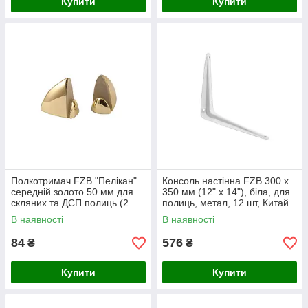
Купити
Купити
Полкотримач FZB "Пелікан"
Консоль настінна FZB 300 x
середній золото 50 мм для
350 мм (12" x 14"), біла, для
скляних та ДСП полиць (2
полиць, метал, 12 шт, Китай
шт.)
В наявності
В наявності
84
576
₴
₴
Купити
Купити