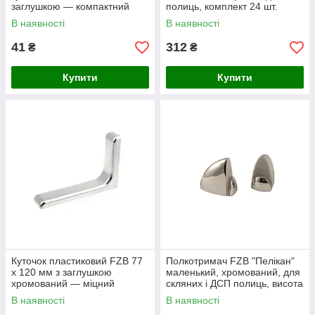
заглушкою — компактний
полиць, комплект 24 шт.
тримач для полиць
В наявності
В наявності
41
312
₴
₴
Купити
Купити
Куточок пластиковий FZB 77
Полкотримач FZB "Пелікан"
x 120 мм з заглушкою
маленький, хромований, для
хромований — міцний
скляних і ДСП полиць, висота
універсальний тримач для
40 мм, 2 шт.
В наявності
В наявності
полиць