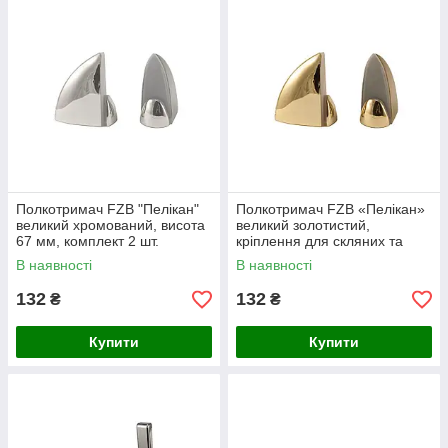
Полкотримач FZB "Пелікан"
Полкотримач FZB «Пелікан»
великий хромований, висота
великий золотистий,
67 мм, комплект 2 шт.
кріплення для скляних та
ДСП полиць, висота 67 мм (2
В наявності
В наявності
шт.)
132
132
₴
₴
Купити
Купити