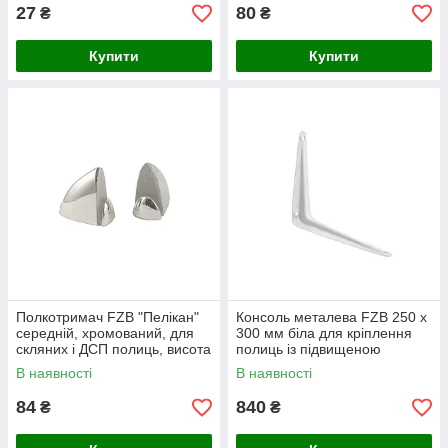
27
80
₴
₴
Купити
Купити
Полкотримач FZB "Пелікан"
Консоль металева FZB 250 х
середній, хромований, для
300 мм біла для кріплення
скляних і ДСП полиць, висота
полиць із підвищеною
50 мм, 2 шт.
міцністю
В наявності
В наявності
84
840
₴
₴