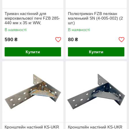
Тримач настінний для
Полкотримач FZB пелікан
мікрохвильової печі FZB 285-
маленький SN (4-005-002) (2
440 мм x 35 кг WW,
шт.)
металевий
В наявності
В наявності
590
80
₴
₴
Купити
Купити
Кронштейн настіний KS-UKR
Кронштейн настіний KS-UKR