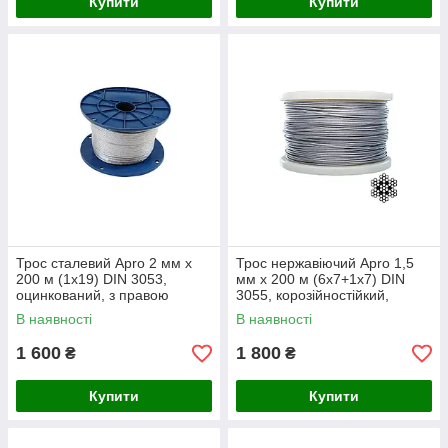
Купити
Купити
Трос сталевий Apro 2 мм x
Трос нержавіючий Apro 1,5
200 м (1x19) DIN 3053,
мм x 200 м (6х7+1х7) DIN
оцинкований, з правою
3055, корозійностійкий,
хрестовою свивкою
довговічний для підйому
В наявності
В наявності
1 600
1 800
₴
₴
Купити
Купити