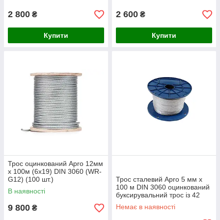
2 800
2 600
₴
₴
Купити
Купити
Трос оцинкований Apro 12мм
x 100м (6х19) DIN 3060 (WR-
G12) (100 шт.)
Трос сталевий Apro 5 мм х
100 м DIN 3060 оцинкований
В наявності
буксирувальний трос із 42
жил, права хрестова свивка
9 800
Немає в наявності
₴