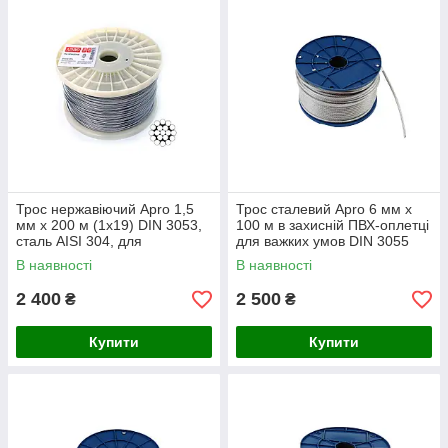
Трос нержавіючий Apro 1,5
Трос сталевий Apro 6 мм х
мм x 200 м (1x19) DIN 3053,
100 м в захисній ПВХ-оплетці
сталь AISI 304, для
для важких умов DIN 3055
будівництва та такелажних
В наявності
В наявності
робіт
2 400
2 500
₴
₴
Купити
Купити