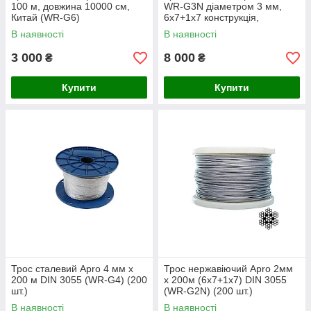
100 м, довжина 10000 см,
WR-G3N діаметром 3 мм,
Китай (WR-G6)
6х7+1х7 конструкція,
довжина 200 м, AISI 304, для
В наявності
В наявності
будівництва та такелажних
робіт
3 000
8 000
₴
₴
Купити
Купити
Трос сталевий Apro 4 мм х
Трос нержавіючий Apro 2мм
200 м DIN 3055 (WR-G4) (200
x 200м (6х7+1x7) DIN 3055
шт.)
(WR-G2N) (200 шт.)
В наявності
В наявності