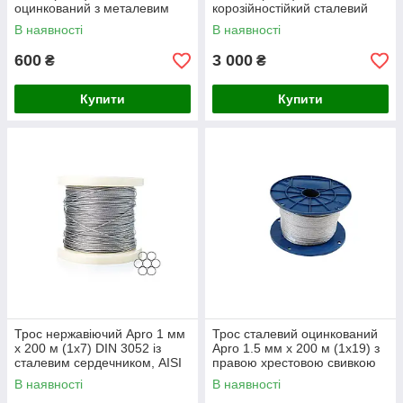
оцинкований з металевим
корозійностійкий сталевий
сердечником, для
трос
В наявності
В наявності
будівництва
600
3 000
₴
₴
Купити
Купити
Трос нержавіючий Apro 1 мм
Трос сталевий оцинкований
x 200 м (1x7) DIN 3052 із
Apro 1.5 мм x 200 м (1x19) з
сталевим сердечником, AISI
правою хрестовою свивкою
304 для будівництва
для навантаження та
В наявності
В наявності
кріплення