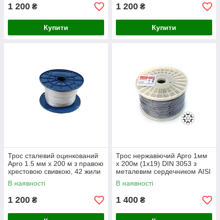
1 200
1 200
₴
₴
Купити
Купити
Трос сталевий оцинкований
Трос нержавіючий Apro 1мм
Apro 1.5 мм х 200 м з правою
x 200м (1x19) DIN 3053 з
хрестовою свивкою, 42 жили
металевим сердечником AISI
для кріплення та
304 для будівництва
В наявності
В наявності
навантаження
1 200
1 400
₴
₴