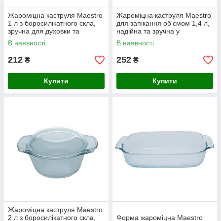
Жароміцна каструля Maestro
Жароміцна каструля Maestro
1 л з боросилікатного скла,
для запікання об'ємом 1,4 л,
зручна для духовки та
надійна та зручна у
мікрохвильовки
використанні
В наявності
В наявності
212
252
₴
₴
Купити
Купити
Жароміцна каструля Maestro
2 л з боросилікатного скла,
Форма жароміцна Maestro