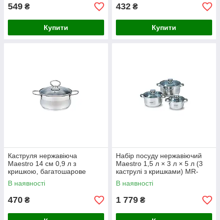
549
432
₴
₴
Купити
Купити
Каструля нержавіюча
Набір посуду нержавіючий
Maestro 14 см 0,9 л з
Maestro 1,5 л × 3 л × 5 л (3
кришкою, багатошарове
каструлі з кришками) MR-
капсульне термоакумулююче
2220-6L
В наявності
В наявності
дно MR-3508-14
470
1 779
₴
₴