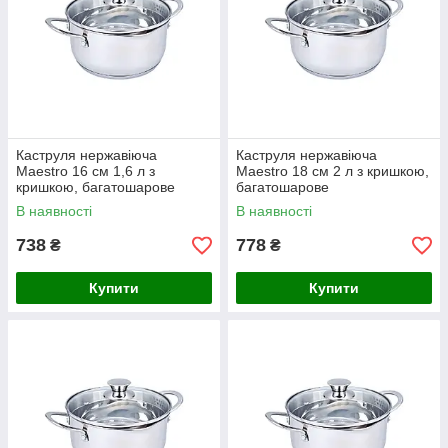
Каструля нержавіюча
Каструля нержавіюча
Maestro 16 см 1,6 л з
Maestro 18 см 2 л з кришкою,
кришкою, багатошарове
багатошарове
термоакумулююче дно MR-
термоакумулююче дно MR-
В наявності
В наявності
3510-16
3510-18
738
778
₴
₴
Купити
Купити