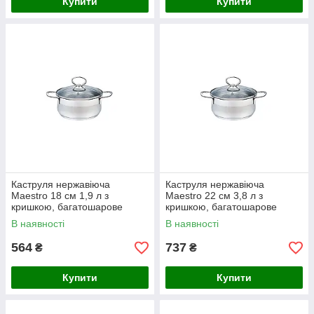
Купити
Купити
Каструля нержавіюча
Каструля нержавіюча
Maestro 18 см 1,9 л з
Maestro 22 см 3,8 л з
кришкою, багатошарове
кришкою, багатошарове
капсульне термоакумулююче
термоакумулююче капсульне
В наявності
В наявності
дно MR-3508-18
дно MR-3508-22
564
737
₴
₴
Купити
Купити