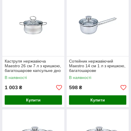
Каструля нержавіюча
Сотейник нержавіючий
Maestro 26 см 7 л з кришкою,
Maestro 14 см 1 л з кришкою,
багатошарове капсульне дно
багатошарове
MR-3508-26
термоакумулююче дно MR-
В наявності
В наявності
3510-14S
1 003
598
₴
₴
Купити
Купити