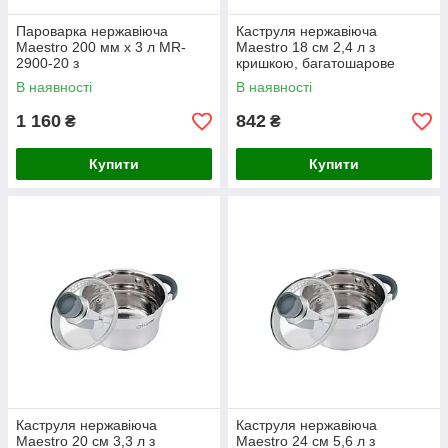
Пароварка нержавіюча
Каструля нержавіюча
Maestro 200 мм х 3 л MR-
Maestro 18 см 2,4 л з
2900-20 з
кришкою, багатошарове
термоакумулюючим дном та
термоакумулююче дно MR-
В наявності
В наявності
скляною кришкою
3507-18
1 160
842
₴
₴
Купити
Купити
Каструля нержавіюча
Каструля нержавіюча
Maestro 20 см 3,3 л з
Maestro 24 см 5,6 л з