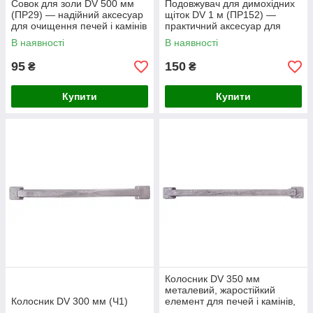
Совок для золи DV 500 мм
Подовжувач для димохідних
(ПР29) — надійний аксесуар
щіток DV 1 м (ПР152) —
для очищення печей і камінів
практичний аксесуар для
зручного чищення
В наявності
В наявності
95
150
₴
₴
Купити
Купити
Колосник DV 350 мм
металевий, жаростійкий
Колосник DV 300 мм (Ч1)
елемент для печей і камінів,
Україна