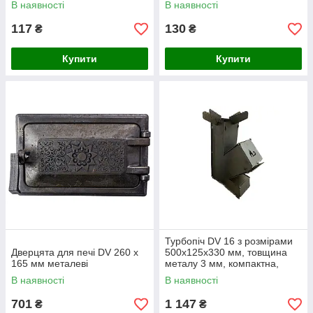
В наявності
В наявності
117
130
₴
₴
Купити
Купити
Турбопіч DV 16 з розмірами
Дверцята для печі DV 260 x
500x125x330 мм, товщина
165 мм металеві
металу 3 мм, компактна,
Україна
В наявності
В наявності
701
1 147
₴
₴