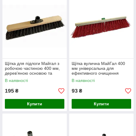
Щітка для підлоги Майгал з
Щітка вулична МайГал 400
робочою частиною 400 мм,
мм універсальна для
дерев’яною основою та
ефективного очищення
міцною щетиною (Україна)
вулиць і дворів (А10-252)
В наявності
В наявності
195
93
₴
₴
Купити
Купити