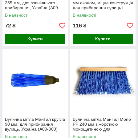
235 мм, для зовнішнього
мм економ, міцна конструкція
прибирання, Україна (А09-
для прибирання вулиць і
402)
тротуарів
В наявності
В наявності
72
116
₴
₴
Купити
Купити
Вулична мітла МайГал кругла
Вулична мітла МайГал Mono
90 мм, для прибирання
PP 240 мм з жорсткою
вулиць, Україна (А09-909)
монощетиною для
ефективного прибирання
В наявності
В наявності