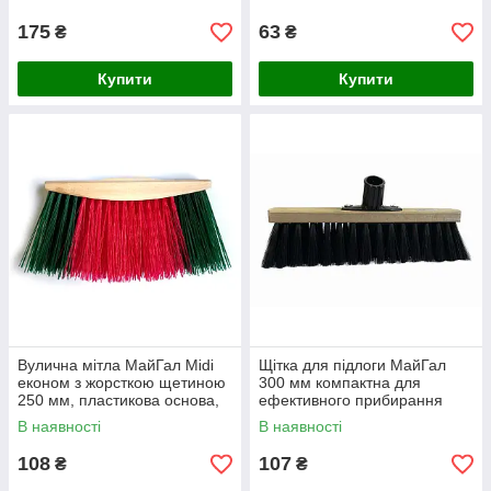
доріжок
175
63
₴
₴
Купити
Купити
Вулична мітла МайГал Midi
Щітка для підлоги МайГал
економ з жорсткою щетиною
300 мм компактна для
250 мм, пластикова основа,
ефективного прибирання
для прибирання доріжок
будинку та офісу (А07-112)
В наявності
В наявності
108
107
₴
₴