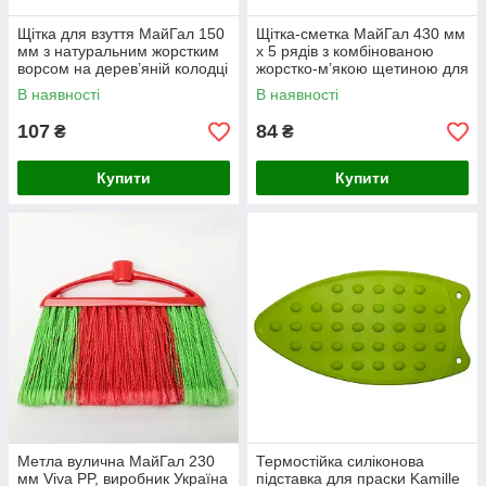
Щітка для взуття МайГал 150
Щітка-сметка МайГал 430 мм
мм з натуральним жорстким
х 5 рядів з комбінованою
ворсом на дерев’яній колодці
жорстко-м’якою щетиною для
для якісного чищення
прибирання
В наявності
В наявності
107
84
₴
₴
Купити
Купити
Метла вулична МайГал 230
Термостійка силіконова
мм Viva PP, виробник Україна
підставка для праски Kamille