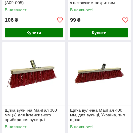
(A09-005)
з нековзним покриттям
280x150 мм
В наявності
В наявності
106
99
₴
₴
Купити
Купити
Щітка вулична МайГал 300
Щітка вулична МайГал 400
мм (к) для інтенсивного
мм, для вулиці, Україна, тип
прибирання вулиць і
щітка
тротуарів (А10-112)
В наявності
В наявності