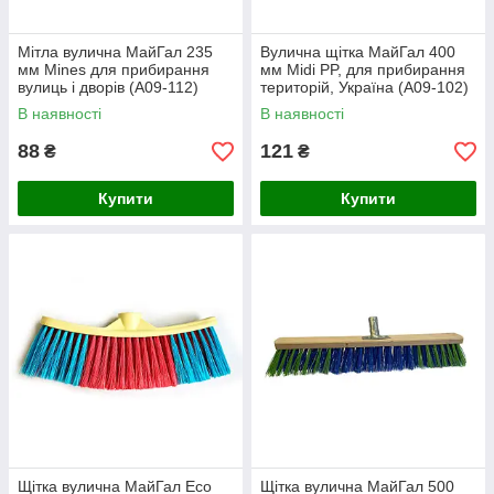
Мітла вулична МайГал 235
Вулична щітка МайГал 400
мм Mines для прибирання
мм Midi PP, для прибирання
вулиць і дворів (А09-112)
територій, Україна (А09-102)
В наявності
В наявності
88
121
₴
₴
Купити
Купити
Щітка вулична МайГал Eco
Щітка вулична МайГал 500