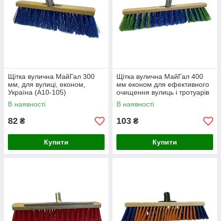
Щітка вулична МайГал 300
Щітка вулична МайГал 400
мм, для вулиці, економ,
мм економ для ефективного
Україна (А10-105)
очищення вулиць і тротуарів
(А10-205)
В наявності
В наявності
82
103
₴
₴
Купити
Купити