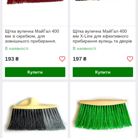
Щітка вулична МайГал 400
Щітка вулична МайГал 400
мм зі скребком, для
мм X-Line для ефективного
зовнішнього прибирання,
прибирання вулиць та дворів
Україна (А10-232)
(А10-242)
В наявності
В наявності
193
197
₴
₴
Купити
Купити