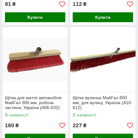
91
112
₴
₴
Купити
Купити
Щітка для миття автомобіля
Щітка вулична МайГал 800
МайГал 300 мм, робоча
мм, для вулиці, Україна (А10-
частина, Україна (А06-032)
612)
В наявності
В наявності
160
227
₴
₴