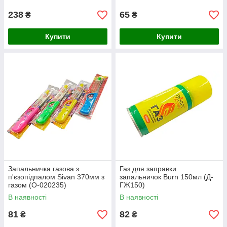
238
65
₴
₴
Купити
Купити
Запальничка газова з
Газ для заправки
п'єзопідпалом Sivan 370мм з
запальничок Burn 150мл (Д-
газом (О-020235)
ГЖ150)
В наявності
В наявності
81
82
₴
₴