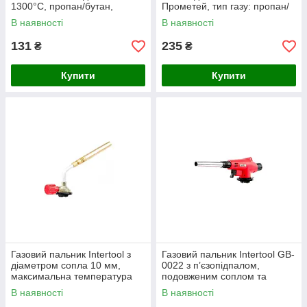
1300°C, пропан/бутан,
Прометей, тип газу: пропан/
пластиковий корпус, Китай
бутан, корпус пластик,
В наявності
В наявності
температура до 1350°C (44-
5024)
131
235
₴
₴
Купити
Купити
Газовий пальник Intertool з
Газовий пальник Intertool GB-
діаметром сопла 10 мм,
0022 з п’єзопідпалом,
максимальна температура
подовженим соплом та
полум’я до 1300°C
потужністю 1110 Вт для
В наявності
В наявності
зварювання