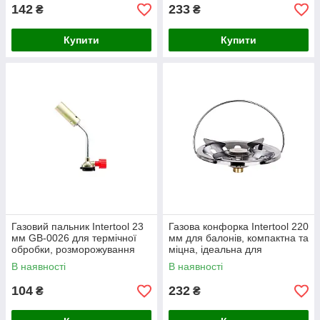
142
233
₴
₴
Купити
Купити
Газовий пальник Intertool 23
Газова конфорка Intertool 220
мм GB-0026 для термічної
мм для балонів, компактна та
обробки, розморожування
міцна, ідеальна для
труб та кулінарних робіт
приготування їжі
В наявності
В наявності
104
232
₴
₴