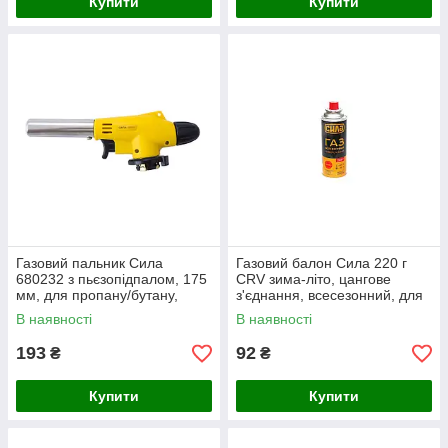
Купити
Купити
Газовий пальник Сила
Газовий балон Сила 220 г
680232 з пьєзопідпалом, 175
CRV зима-літо, цангове
мм, для пропану/бутану,
з'єднання, всесезонний, для
температура до 1400°C,
плит і пальників (680240)
В наявності
В наявності
пластиковий корпус
193
92
₴
₴
Купити
Купити