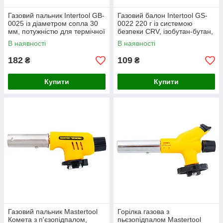
Газовий пальник Intertool GB-
Газовий балон Intertool GS-
0025 із діаметром сопла 30
0022 220 г із системою
мм, потужністю для термічної
безпеки CRV, ізобутан-бутан,
обробки
з захистом від вибуху
В наявності
В наявності
182
109
₴
₴
Купити
Купити
Газовий пальник Mastertool
Горілка газова з
Комета з п'єзопідпалом,
пьєзопідпалом Mastertool