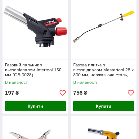
Газовий пальник з
Газова плитка з
пьезопідпалом Intertool 150
п'єзопідпалом Mastertool 28 x
мм (GB-0028)
800 мм, нержавіюча сталь,
для пропан/бутану, Китай
В наявності
В наявності
197
756
₴
₴
Купити
Купити