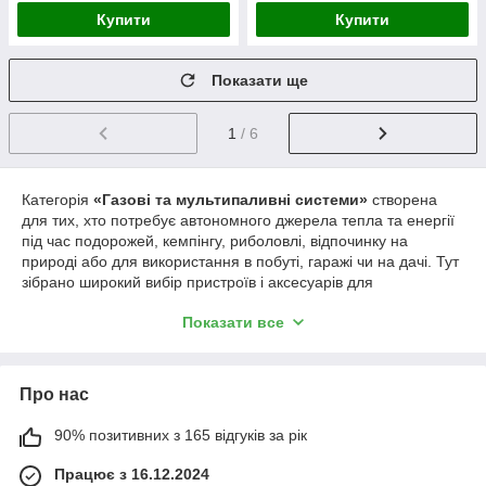
Купити
Купити
Показати ще
1
/ 6
Категорія
«Газові та мультипаливні системи»
створена
для тих, хто потребує автономного джерела тепла та енергії
під час подорожей, кемпінгу, риболовлі, відпочинку на
природі або для використання в побуті, гаражі чи на дачі. Тут
зібрано широкий вибір пристроїв і аксесуарів для
приготування їжі, обігріву, технічних та ремонтних робіт.
Показати все
Асортимент товарів
Газові пальники
— компактні пристрої для
нагрівання та термічної обробки. Представлені моделі
Про нас
різної потужності та функціональності:
Пальники з
п’єзопідпалом
, що не потребують
90% позитивних з 165 відгуків за рік
запальнички або сірників.
Працює з 16.12.2024
Моделі з
подовженим соплом
для зручної