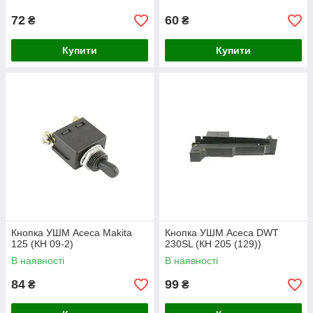
72
60
₴
₴
Купити
Купити
Кнопка УШМ Асеса Makita
Кнопка УШМ Асеса DWT
125 (КН 09-2)
230SL (КН 205 (129))
В наявності
В наявності
84
99
₴
₴