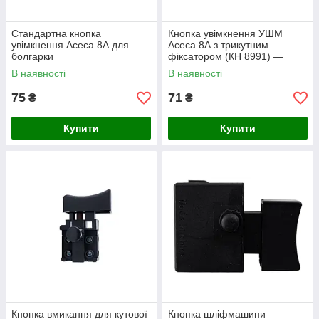
Стандартна кнопка
Кнопка увімкнення УШМ
увімкнення Асеса 8А для
Асеса 8А з трикутним
болгарки
фіксатором (КН 8991) —
надійний перемикач для
В наявності
В наявності
шліфувальних машин
75
71
₴
₴
Купити
Купити
Кнопка вмикання для кутової
Кнопка шліфмашини