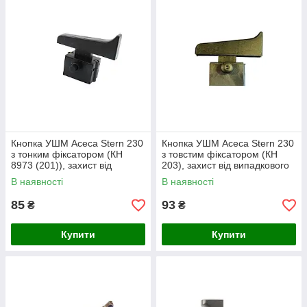
Кнопка УШМ Асеса Stern 230
Кнопка УШМ Асеса Stern 230
з тонким фіксатором (КН
з товстим фіксатором (КН
8973 (201)), захист від
203), захист від випадкового
випадкового пуску, кріплення
пуску, кріплення гвинтами
В наявності
В наявності
гвинтами
85
93
₴
₴
Купити
Купити