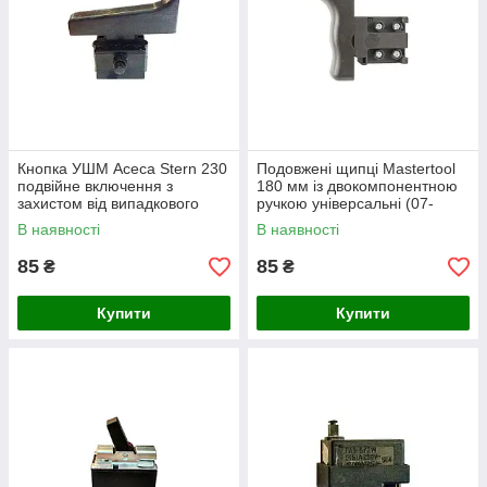
Кнопка УШМ Асеса Stern 230
Подовжені щипці Mastertool
подвійне включення з
180 мм із двокомпонентною
захистом від випадкового
ручкою універсальні (07-
пуску, кріплення гвинтами
0900)
В наявності
В наявності
(КН 202)
85
85
₴
₴
Купити
Купити