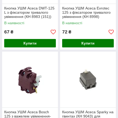
Кнопка УШМ Асеса DWT-125
Кнопка УШМ Асеса Evrotec
L з фіксатором тривалого
125 з фіксатором тривалого
увімкнення (КН 8983 (151))
увімкнення (КН 8998)
В наявності
В наявності
67
72
₴
₴
Купити
Купити
Кнопка УШМ Асеса Bosch
Кнопка УШМ Асеса Sparky на
125 з важелем увімкнення-
гвинтах (КН 9043) для