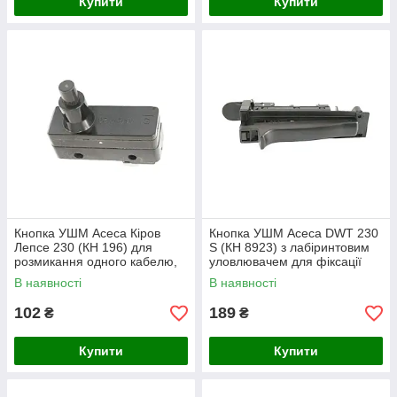
Купити
Купити
Кнопка УШМ Асеса Кіров
Кнопка УШМ Асеса DWT 230
Лепсе 230 (КН 196) для
S (КН 8923) з лабіринтовим
розмикання одного кабелю,
уловлювачем для фіксації
без клавіші, кріплення
тривалого включення
В наявності
В наявності
гвинтами
102
189
₴
₴
Купити
Купити