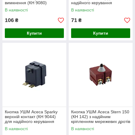
вимкнення (КН 9080)
надійного керування
шліфувальними машинами
В наявності
В наявності
106
71
₴
₴
Купити
Купити
Кнопка УШМ Асеса Sparky
Кнопка УШМ Асеса Stern 150
верхній контакт (КН 9044)
(КН 142) з надійним
для надійного керування
кріпленням мережевих дротів
шліфувальними машинами
гвинтами
В наявності
В наявності