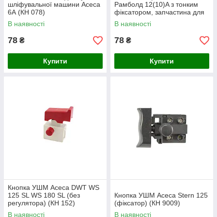
шліфувальної машини Асеса
Рамболд 12(10)A з тонким
6А (КН 078)
фіксатором, запчастина для
шліфмашин, виробник Китай
В наявності
В наявності
78
78
₴
₴
Купити
Купити
Кнопка УШМ Асеса DWT WS
125 SL WS 180 SL (без
Кнопка УШМ Асеса Stern 125
регулятора) (КН 152)
(фіксатор) (КН 9009)
В наявності
В наявності