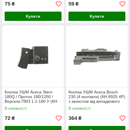
75
59
₴
₴
Купити
Купити
Кнопка УШМ Асеса Stern
Кнопка УШМ Асеса Bosch
180Q / Протон 180/1250 /
230 (4 контакти) (КН 8925 4Р)
Ворскла ПМЗ 1.2-180 У (КН
з захистом від випадкового
9039 (014)) з фіксатором
пуску, плавний старт
В наявності
В наявності
72
364
₴
₴