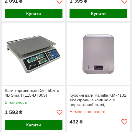
2 091
1 395
₴
₴
Купити
Купити
Ваги торговельні D&T 50кг x
4В Smart (115-DT809)
Кухонні ваги Kamille KM-7102
електронні з кришкою з
В наявності
нержавіючої сталі,
максимальне навантаження
1 593
Немає в наявності
₴
5 кг
432
₴
Купити