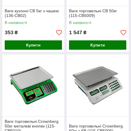
Ваги кухонні CB 5кг з чашею
Ваги торговельні CB 50кг
(136-CB02)
(115-CB5009)
В наявності
В наявності
353
1 547
₴
₴
Купити
Купити
Ваги торговельні Crownberg
50кг металеві кнопки (115-
Ваги торговельні Crownberg
СB5010)
50кг x 6В (115-СB5006)