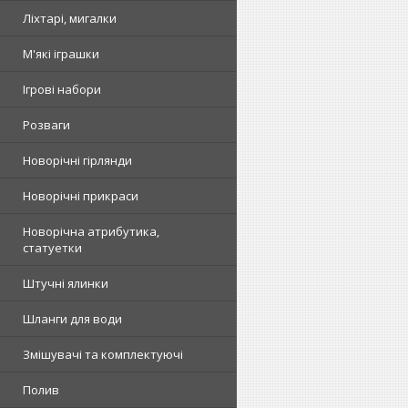
Ліхтарі, мигалки
М'які іграшки
Ігрові набори
Розваги
Новорічні гірлянди
Новорічні прикраси
Новорічна атрибутика,
статуетки
Штучні ялинки
Шланги для води
Змішувачі та комплектуючі
Полив