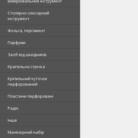
Вимірювальний інструмент
Столярно-слюсарний
інструмент
Фольга, пергамент
Парфуми
Засіб від шкидників
Крапельна стрічка
Кріпильний куточок
перфорований
Пластини перфоровані
Радіо
Інше
Манікюрний набір