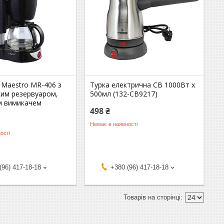
 Maestro MR-406 з
Турка електрична CB 1000Вт x
ким резервуаром,
500мл (132-CB9217)
им вимикачем
498 ₴
Немає в наявності
ості
(96) 417-18-18
+380 (96) 417-18-18