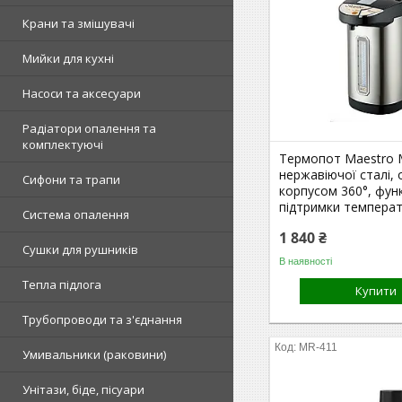
Крани та змішувачі
Мийки для кухні
Насоси та аксесуари
Радіатори опалення та
комплектуючі
Термопот Maestro 
нержавіючої сталі,
Сифони та трапи
корпусом 360°, фун
підтримки темпера
Система опалення
1 840 ₴
Сушки для рушників
В наявності
Тепла підлога
Купити
Трубопроводи та з'єднання
MR-411
Умивальники (раковини)
Унітази, біде, пісуари