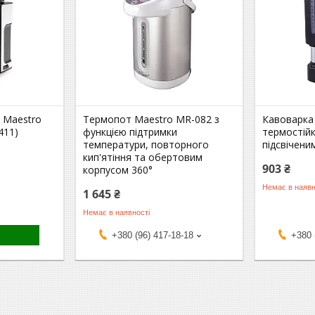
 Maestro
Термопот Maestro MR-082 з
Кавоварка
411)
функцією підтримки
термостій
температури, повторного
підсвічен
кип'ятіння та обертовим
903 ₴
корпусом 360°
Немає в наявн
1 645 ₴
Немає в наявності
+380 (96) 417-18-18
+380 