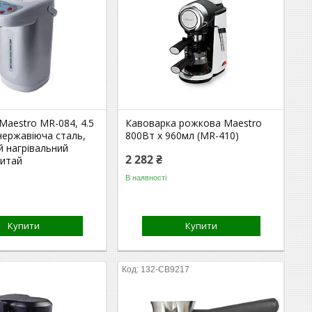
Maestro MR-084, 4.5
Кавоварка рожкова Maestro
 нержавіюча сталь,
800Вт x 960мл (MR-410)
й нагрівальний
2 282 ₴
Китай
В наявності
Купити
Купити
132-CB9217