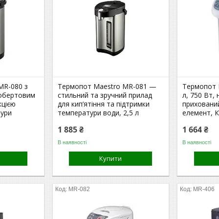
MR-080 з
Термопот Maestro MR-081 —
Термопот 
 обертовим
стильний та зручний прилад
л, 750 Вт,
кцією
для кип’ятіння та підтримки
приховани
тури
температури води, 2,5 л
елемент, 
1 885 ₴
1 664 ₴
В наявності
В наявності
Купити
MR-082
MR-406