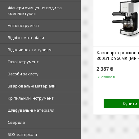
Фільтри очищення води та
комплектуючі
Автоінструмент
Відрізні матеріали
Відпочинок та туризм
Кавоварка рожкова
800Вт x 960мл (MR-
Газоінструмент
2 387 ₴
Засоби захисту
В наявності
Зварювальні матеріали
Кріпильний інструмент
Купити
Шліфувальні матеріали
Свердла
SDS матеріали