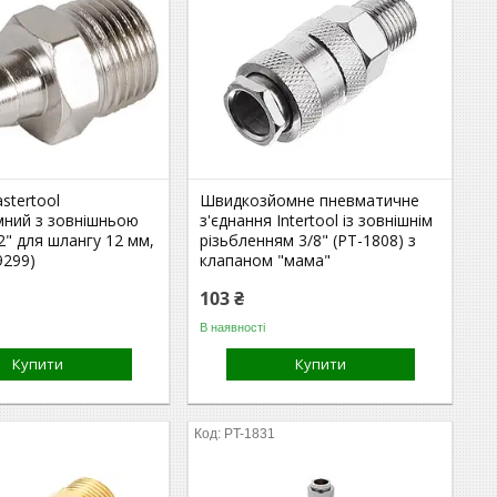
stertool
Швидкозйомне пневматичне
мний з зовнішньою
з'єднання Intertool із зовнішнім
2" для шлангу 12 мм,
різьбленням 3/8" (PT-1808) з
9299)
клапаном "мама"
103 ₴
В наявності
Купити
Купити
PT-1831