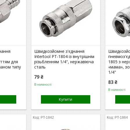
нання
Швидкозйомне з'єднання
Швидкозй
Intertool PT-1804 із внутрішнім
пневмоз'єд
иттям для
різьбленням 1/4", нержавіюча
1805 з нер
паном типу
сталь
«мама», зо
1/4"
79 ₴
83 ₴
В наявності
В наявності
Купити
PT-1842
PT-1864