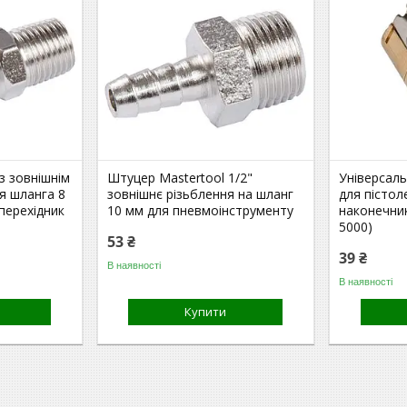
з зовнішнім
Штуцер Mastertool 1/2"
Універсаль
ля шланга 8
зовнішнє різьблення на шланг
для пістол
перехідник
10 мм для пневмоінструменту
наконечник
5000)
53 ₴
39 ₴
В наявності
В наявності
Купити