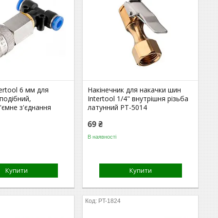
ertool 6 мм для
Накінечник для накачки шин
-подібний,
Intertool 1/4" внутрішня різьба
'ємне з'єднання
латунний PT-5014
69 ₴
В наявності
Купити
Купити
PT-1824