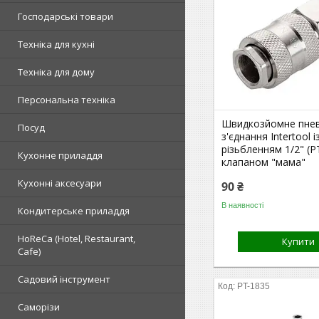
Господарські товари
Техніка для кухні
Техніка для дому
Персональна техніка
Швидкозйомне пне
Посуд
з'єднання Intertool 
різьбленням 1/2" (P
Кухонне приладдя
клапаном "мама"
Кухонні аксесуари
90 ₴
В наявності
Кондитерське приладдя
HoReCa (Hotel, Restaurant,
Купити
Cafe)
Садовий інструмент
PT-1835
Саморізи