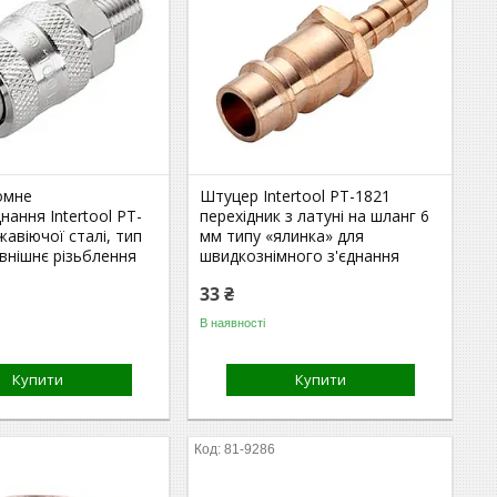
омне
Штуцер Intertool PT-1821
нання Intertool PT-
перехідник з латуні на шланг 6
жавіючої сталі, тип
мм типу «ялинка» для
внішнє різьблення
швидкознімного з'єднання
33 ₴
В наявності
Купити
Купити
81-9286