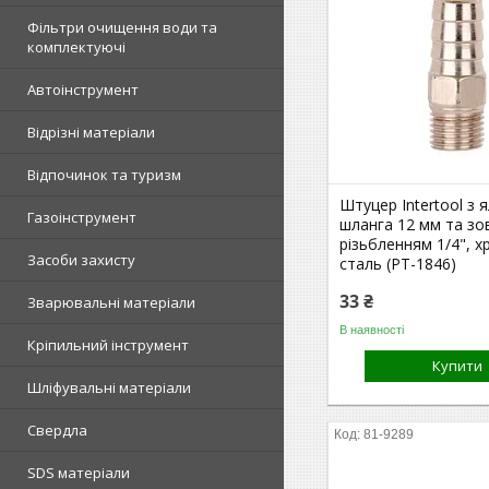
Фільтри очищення води та
комплектуючі
Автоінструмент
Відрізні матеріали
Відпочинок та туризм
Штуцер Intertool з 
Газоінструмент
шланга 12 мм та зо
різьбленням 1/4", 
Засоби захисту
сталь (PT-1846)
33 ₴
Зварювальні матеріали
В наявності
Кріпильний інструмент
Купити
Шліфувальні матеріали
Свердла
81-9289
SDS матеріали