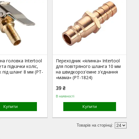
на головка Intertool
Переходник «ялинка» Intertool
ета підкачки коліс,
для повітряного шланга 10 мм
 під шланг 8 мм (PT-
на швидкороз'ємне з'єднання
«мама» (PT-1824)
39 ₴
В наявності
Купити
Купити