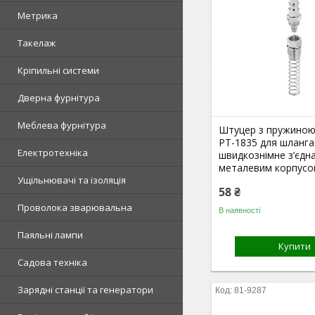
Метрика
Такелаж
Кріпильні системи
Дверна фурнітура
Меблева фурнітура
Штуцер з пружиною 
PT-1835 для шланга
Електротехніка
швидкознімне з’єдн
металевим корпус
Ущільнювачі та ізоляція
58 ₴
Проволока зварювальна
В наявності
Паяльні лампи
Купити
Садова техніка
Зарядні станції та генератори
81-9287