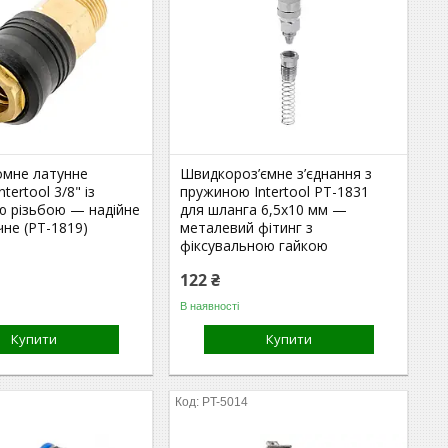
мне латунне
Швидкороз’ємне з’єднання з
ntertool 3/8" із
пружиною Intertool PT-1831
ю різьбою — надійне
для шланга 6,5x10 мм —
чне (PT-1819)
металевий фітинг з
фіксувальною гайкою
122 ₴
В наявності
Купити
Купити
PT-5014