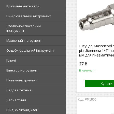
Кріпильні матеріали
Вимірювальний інструмент
Столярно-слюсарний
інструмент
Малярний інструмент
Штуцер Mastertool 
Оздоблювальний інструмент
різьбленням 1/4" на
мм для пневматичн
Ключі
27 ₴
Електроінструмент
В наявності
Пневмоінструмент
Купити
Садова техніка
Запчастини
PT-1806
Піна, силікони, клеї