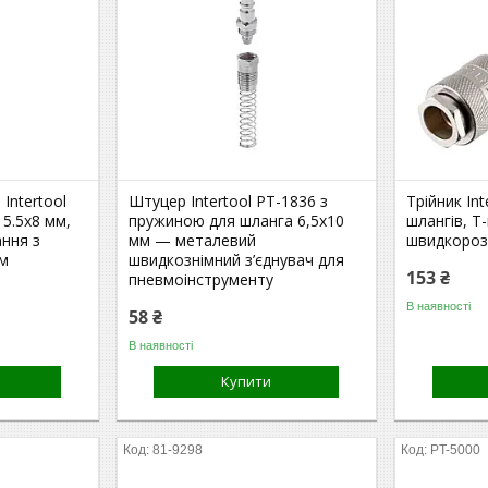
Intertool
Штуцер Intertool PT-1836 з
Трійник Int
 5.5x8 мм,
пружиною для шланга 6,5x10
шлангів, T
ання з
мм — металевий
швидкороз
ом
швидкознімний з’єднувач для
153 ₴
пневмоінструменту
В наявності
58 ₴
В наявності
Купити
81-9298
PT-5000