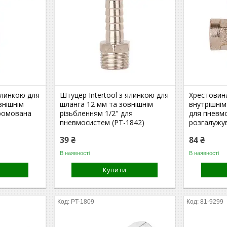
ялинкою для
Штуцер Intertool з ялинкою для
Хрестовина
внішнім
шланга 12 мм та зовнішнім
внутрішнім
хромована
різьбленням 1/2" для
для пневм
пневмосистем (PT-1842)
розгалужув
39 ₴
84 ₴
В наявності
В наявності
Купити
PT-1809
81-9299