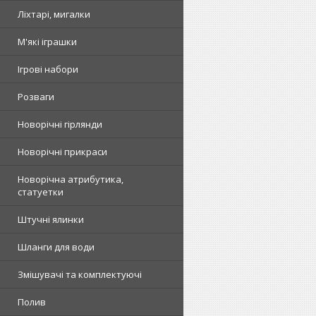
Ліхтарі, мигалки
М'які іграшки
Ігрові набори
Розваги
Новорічні гірлянди
Новорічні прикраси
Новорічна атрибутика,
статуетки
Штучні ялинки
Шланги для води
Змішувачі та комплектуючі
Полив