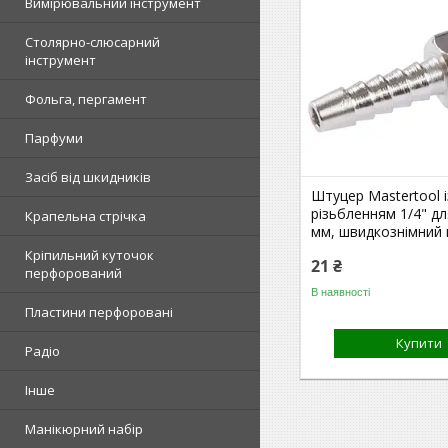
Вимірювальний інструмент
Столярно-слюсарний
інструмент
Фольга, пергамент
Парфуми
Засіб від шкидників
Штуцер Mastertool і
різьбленням 1/4" д
Крапельна стрічка
мм, швидкознімний 
Кріпильний куточок
21 ₴
перфорований
В наявності
Пластини перфоровані
Купити
Радіо
Інше
Манікюрний набір