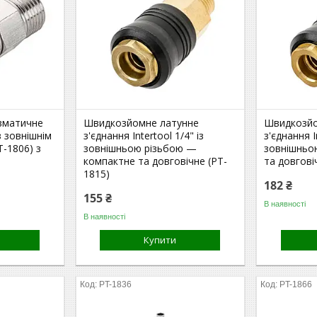
вматичне
Швидкозйомне латунне
Швидкозйо
із зовнішнім
з'єднання Intertool 1/4" із
з'єднання I
T-1806) з
зовнішньою різьбою —
зовнішньо
компактне та довговічне (PT-
та довгові
1815)
182 ₴
155 ₴
В наявності
В наявності
Купити
PT-1836
PT-1866