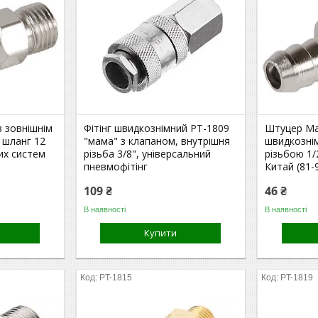
з зовнішнім
Фітінг швидкознімний PT-1809
Штуцер Ma
 шланг 12
"мама" з клапаном, внутрішня
швидкозні
их систем
різьба 3/8", універсальний
різьбою 1/
пневмофітінг
Китай (81-
109 ₴
46 ₴
В наявності
В наявності
Купити
PT-1815
PT-1819