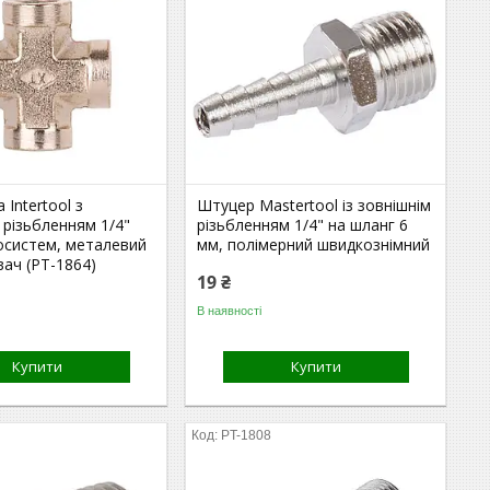
 Intertool з
Штуцер Mastertool із зовнішнім
 різьбленням 1/4"
різьбленням 1/4" на шланг 6
осистем, металевий
мм, полімерний швидкознімний
ач (PT-1864)
19 ₴
В наявності
Купити
Купити
PT-1808