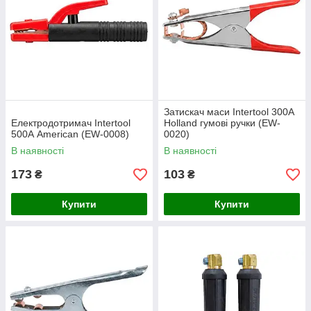
Затискач маси Intertool 300А
Електродотримач Intertool
Holland гумові ручки (EW-
500А American (EW-0008)
0020)
В наявності
В наявності
173
103
₴
₴
Купити
Купити