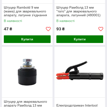
Штуцер Rambold 9 мм
Штуцер Рамболд 13 мм
(мама) для зварювального
"тато" для зварювального
апарату, латунне з’єднання
апарата, латунний (480001)
високої якості
В наявності
В наявності
47
93
₴
₴
Купити
Купити
Штуцер для зварювального
апарату Рамболд 13 мм
Електродотримач Intertool