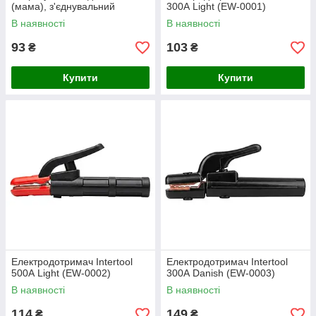
(мама), з'єднувальний
300А Light (EW-0001)
адаптер для подачі газу
В наявності
В наявності
93
103
₴
₴
Купити
Купити
Електродотримач Intertool
Електродотримач Intertool
500А Light (EW-0002)
300А Danish (EW-0003)
В наявності
В наявності
114
149
₴
₴