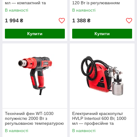
мл — компактний та
120 Вт із регулюванням
економний інструмент
розпилення
В наявності
В наявності
1 994
1 388
₴
₴
Купити
Купити
Технічний фен WT-1030
Електричний краскопульт
потужністю 2000 Вт з
HVLP Intertool 600 Вт, 1000
регульованою температурою
мл — професійне та
50–600 °С та трьома
рівномірне фарбування
В наявності
В наявності
режимами роботи в