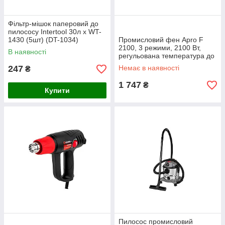
Фільтр-мішок паперовий до
пилососу Intertool 30л x WT-
1430 (5шт) (DT-1034)
Промисловий фен Apro F
2100, 3 режими, 2100 Вт,
В наявності
регульована температура до
600°C
247
Немає в наявності
₴
1 747
₴
Купити
Пилосос промисловий