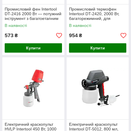
Промисловий фен Intertool
Промисловий термофен
DT-2416 2000 Вт — потужний
Intertool DT-2420, 2000 Вт,
інструмент з багатоетапним
багаторежимний, для
регулюванням температури
демонтажу та сушіння
В наявності
В наявності
573
954
₴
₴
Купити
Купити
Електричний краскопульт
Електричний краскопульт
HVLP Intertool 450 Вт, 1000
Intertool DT-5012, 800 мл,