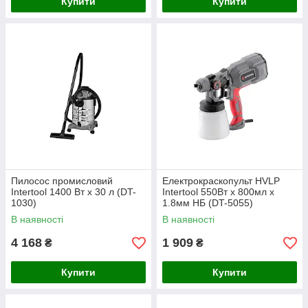
Купити
Купити
Пилосос промисловий
Електрокраскопульт HVLP
Intertool 1400 Вт x 30 л (DT-
Intertool 550Вт x 800мл x
1030)
1.8мм НБ (DT-5055)
В наявності
В наявності
4 168
1 909
₴
₴
Купити
Купити