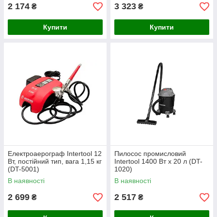
комплекті з кейсом
2 174
3 323
₴
₴
Купити
Купити
Електроаерограф Intertool 12
Пилосос промисловий
Вт, постійний тип, вага 1,15 кг
Intertool 1400 Вт x 20 л (DT-
(DT-5001)
1020)
В наявності
В наявності
2 699
2 517
₴
₴