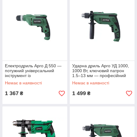
Електродриль Apro Д 550 —
Ударна дриль Apro УД 1000,
потужний універсальний
1000 Вт, ключовий патрон
інструмент із
1.5–13 мм — професійний
швидкозатискним патроном
інструмент для свердління
Немає в наявності
Немає в наявності
10 мм
1 367
1 499
₴
₴