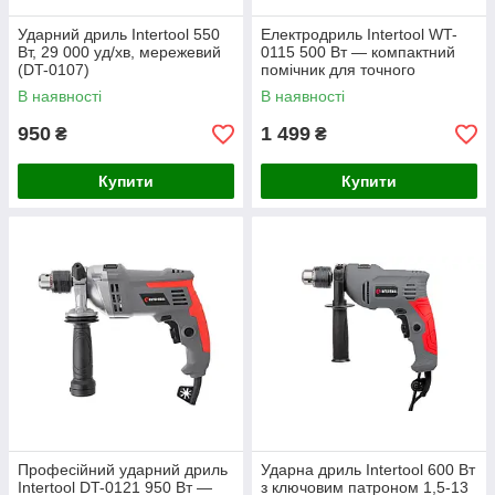
Ударний дриль Intertool 550
Електродриль Intertool WT-
Вт, 29 000 уд/хв, мережевий
0115 500 Вт — компактний
(DT-0107)
помічник для точного
свердління
В наявності
В наявності
950
1 499
₴
₴
Купити
Купити
Професійний ударний дриль
Ударна дриль Intertool 600 Вт
Intertool DT-0121 950 Вт —
з ключовим патроном 1,5-13