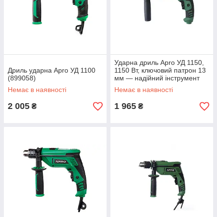
Ударна дриль Apro УД 1150,
Дриль ударна Apro УД 1100
1150 Вт, ключовий патрон 13
(899058)
мм — надійний інструмент
для свердління і ударних
Немає в наявності
Немає в наявності
робіт
2 005
1 965
₴
₴