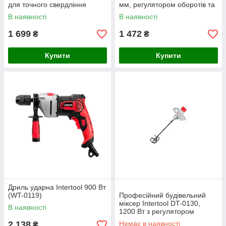
для точного свердління
мм, регулятором оборотів та
дерева, металу та бетону
двома режимами свердління
В наявності
В наявності
1 699
1 472
₴
₴
Купити
Купити
Дриль ударна Intertool 900 Вт
(WT-0119)
Професійний будівельний
міксер Intertool DT-0130,
В наявності
1200 Вт з регулятором
швидкості
2 138
Немає в наявності
₴