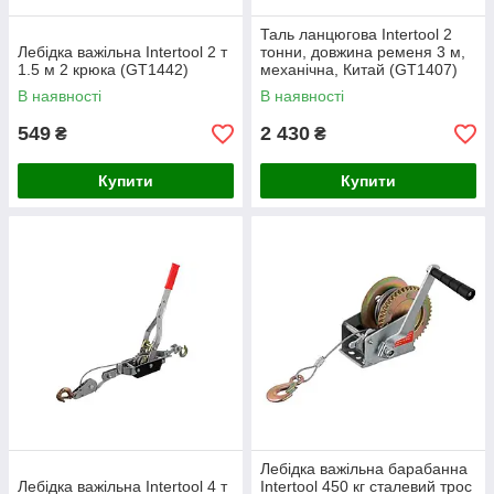
Таль ланцюгова Intertool 2
Лебідка важільна Intertool 2 т
тонни, довжина ременя 3 м,
1.5 м 2 крюка (GT1442)
механічна, Китай (GT1407)
В наявності
В наявності
549
2 430
₴
₴
Купити
Купити
Лебідка важільна барабанна
Лебідка важільна Intertool 4 т
Intertool 450 кг сталевий трос