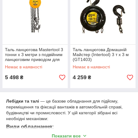
Таль ланцюгова Mastertool 3
Таль ланцюгова Домашній
тонни x 3 метри з подвійним
Майстер (Intertool) 3 т х 3 м
ланцюговим приводом для
(GT1403)
важких вантажів
Немає в наявності
Немає в наявності
5 498
4 259
₴
₴
Лебідки та талі
— це базове обладнання для підйому,
переміщення та фіксації вантажів в автомобільній справі,
будівництві чи промисловості. У цій категорії зібрані всі
необхідні механізми:
Види обладнання:
Показати все
Електричні лебідки
— працюють від 12 V, зручні в