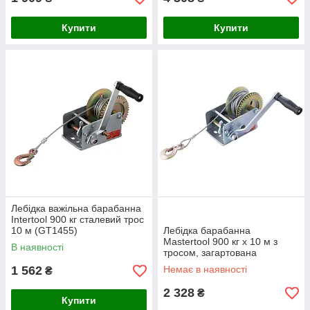
Купити
Купити
Лебідка важільна барабанна
Intertool 900 кг сталевий трос
10 м (GT1455)
Лебідка барабанна
Mastertool 900 кг x 10 м з
В наявності
тросом, загартована
шестерня і реверсивний
1 562
Немає в наявності
₴
фіксатор
2 328
₴
Купити