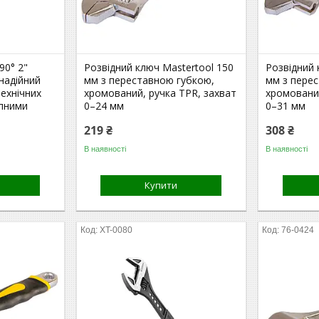
90° 2"
Розвідний ключ Mastertool 150
Розвідний 
надійний
мм з переставною губкою,
мм з пере
технічних
хромований, ручка TPR, захват
хромований
упними
0–24 мм
0–31 мм
219 ₴
308 ₴
В наявності
В наявності
Купити
XT-0080
76-0424