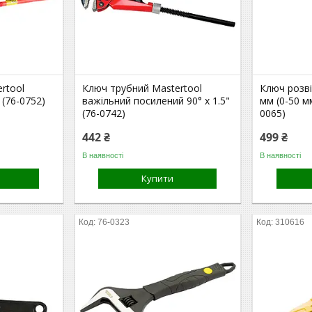
rtool
Ключ трубний Mastertool
Ключ розві
 (76-0752)
важільний посилений 90° х 1.5"
мм (0-50 м
(76-0742)
0065)
442 ₴
499 ₴
В наявності
В наявності
Купити
76-0323
310616