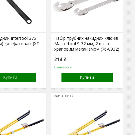
дний Intertool 375
Набір трубних накидних ключів
м) фосфатовані (XT-
Mastertool 9-32 мм, 2 шт. з
храповим механізмом (76-0932)
214 ₴
В наявності
Купити
Купити
310617