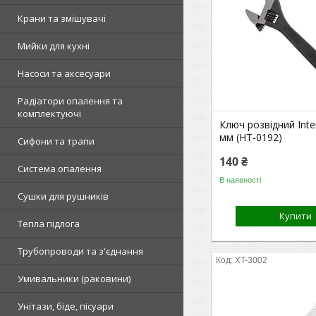
Крани та змішувачі
Мийки для кухні
Насоси та аксесуари
Радіатори опалення та
комплектуючі
Ключ розвідний Inte
мм (HT-0192)
Сифони та трапи
140 ₴
Система опалення
В наявності
Сушки для рушників
Купити
Тепла підлога
Трубопроводи та з'єднання
XT-3002
Умивальники (раковини)
Унітази, біде, пісуари