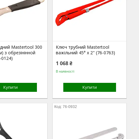
дний Mastertool 300
Ключ трубний Mastertool
м) з обрезінінной
важільний 45° х 2" (76-0763)
-0124)
1 068 ₴
В наявності
Купити
Купити
76-0932