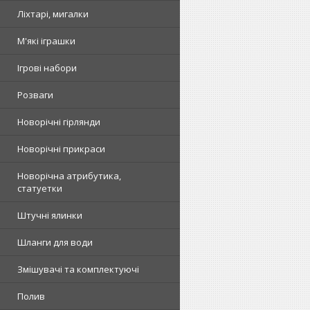
Ліхтарі, мигалки
М'які іграшки
Ігрові набори
Розваги
Новорічні гірлянди
Новорічні прикраси
Новорічна атрибутика,
статуетки
Штучні ялинки
Шланги для води
Змішувачі та комплектуючі
Полив