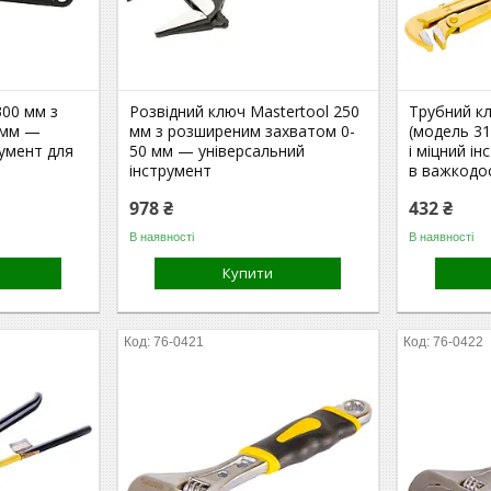
300 мм з
Розвідний ключ Mastertool 250
Трубний кл
 мм —
мм з розширеним захватом 0-
(модель 3
румент для
50 мм — універсальний
і міцний і
інструмент
в важкодо
978 ₴
432 ₴
В наявності
В наявності
Купити
76-0421
76-0422