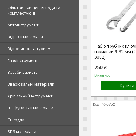
Фільтри очищення води та
комплектуючі
Автоінструмент
Відрізні матеріали
Набір трубних ключі
Відпочинок та туризм
накидний 9-32 мм (2 
3002)
Газоінструмент
250 ₴
Засоби захисту
В наявності
Зварювальні матеріали
Купити
Кріпильний інструмент
76-0752
Шліфувальні матеріали
Свердла
SDS матеріали