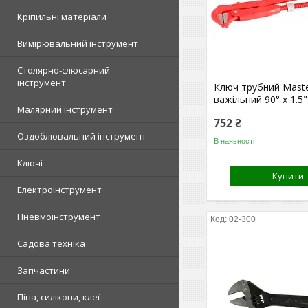
Кріпильні матеріали
Вимірювальний інструмент
Столярно-слюсарний
інструмент
Ключ трубний Maste
важільний 90° х 1.5"
Малярний інструмент
752 ₴
Оздоблювальний інструмент
В наявності
Ключі
Купити
Електроінструмент
Пневмоінструмент
02-300
Садова техніка
Запчастини
Піна, силікони, клеї