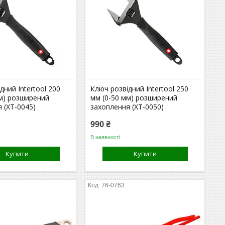
дний Intertool 200
Ключ розвідний Intertool 250
мм) розширений
мм (0-50 мм) розширений
 (XT-0045)
захоплення (XT-0050)
990 ₴
В наявності
Купити
Купити
76-0763