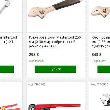
в Intertool
Ключ розвідний Mastertool 250
Ключ розві
шт.) (XT-
мм (0-30 мм) з обрезінінной
мм (0-35 м
ручкою (76-0123)
ручкою (76
293 ₴
343 ₴
В наявності
В наявності
Купити
76-0742
XT-0065