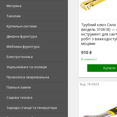
Метрика
Такелаж
Трубний ключ Сила 
Кріпильні системи
(модель 310618) — 
інструмент для сан
Дверна фурнітура
робіт з важкодост
місцями
Меблева фурнітура
910 ₴
Електротехніка
В наявності
Ущільнювачі та ізоляція
Купити
Проволока зварювальна
76-0423
Паяльні лампи
Садова техніка
Зарядні станції та генератори