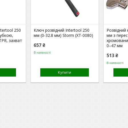
tertool 250
Ключ розвідний Intertool 250
Розвідний 
губкою,
мм (0-32.8 мм) Storm (XT-0080)
мм з пере
TPR, захват
хромований
657 ₴
0–47 мм
В наявності
513 ₴
В наявності
Купити