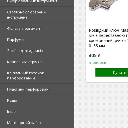
Вимірювальний інструмент
Столярно-слюсарний
інструмент
Фольга, пергамент
Розвідний ключ Mas
мм з переставною 
Парфуми
хромований, ручка 
0–38 мм
Засіб від шкидників
405 ₴
Крапельна стрічка
В наявності
Купити
Кріпильний куточок
перфорований
Пластини перфоровані
Радіо
Інше
Манікюрний набір