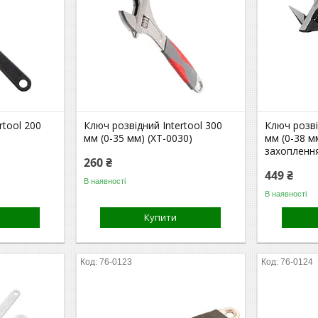
rtool 200
Ключ розвідний Intertool 300
Ключ розві
мм (0-35 мм) (XT-0030)
мм (0-38 
захоплення
260 ₴
449 ₴
В наявності
В наявності
Купити
76-0123
76-0124