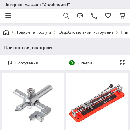
Інтернет-магазин "Zruchno.net"
Товари та послуги
Оздоблювальний інструмент
Плит
Плиткорізи, склорізи
Сортування
0
Фільтри