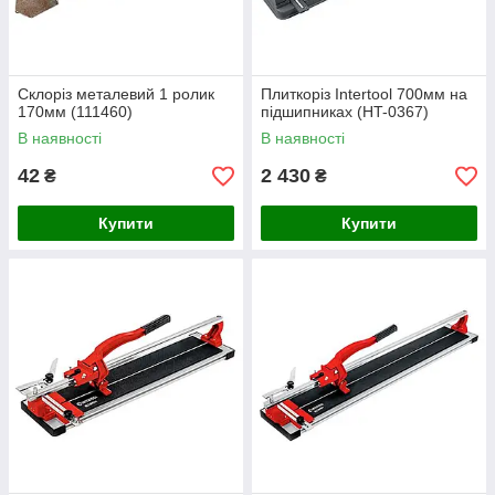
Склоріз металевий 1 ролик
Плиткоріз Intertool 700мм на
170мм (111460)
підшипниках (HT-0367)
В наявності
В наявності
42
2 430
₴
₴
Купити
Купити