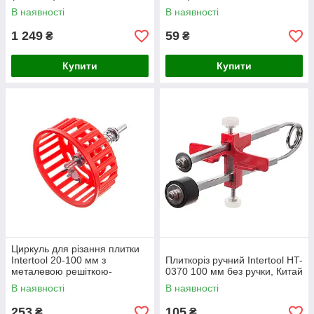
В наявності
В наявності
1 249
59
₴
₴
Купити
Купити
Циркуль для різання плитки
Intertool 20-100 мм з
Плиткоріз ручний Intertool HT-
металевою решіткою-
0370 100 мм без ручки, Китай
опорою, тип плиткоріз,
В наявності
В наявності
виробник Китай (HT-0339)
253
105
₴
₴