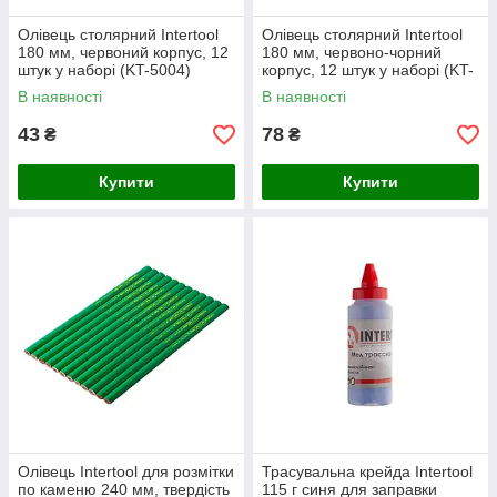
Олівець столярний Intertool
Олівець столярний Intertool
180 мм, червоний корпус, 12
180 мм, червоно-чорний
штук у наборі (KT-5004)
корпус, 12 штук у наборі (KT-
5003)
В наявності
В наявності
43
78
₴
₴
Купити
Купити
Олівець Intertool для розмітки
Трасувальна крейда Intertool
по каменю 240 мм, твердість
115 г синя для заправки