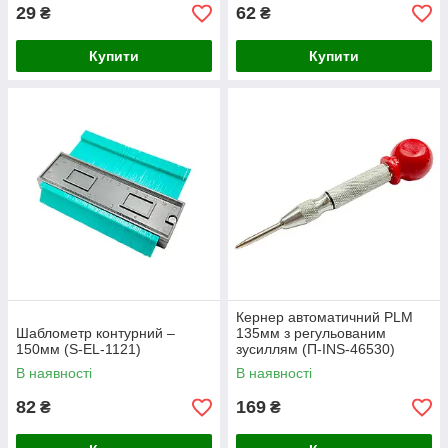
29
62
₴
₴
Купити
Купити
Кернер автоматичний PLM
Шаблометр контурний –
135мм з регульованим
150мм (S-EL-1121)
зусиллям (П-INS-46530)
В наявності
В наявності
82
169
₴
₴