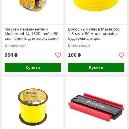
Маркер перманентний
Волосінь муляра Mastertool
Mastertool 14-1820, набір 80
1.5 мм x 50 м для розмітки
шт., чорний, для маркування
будівельна міцна
будь-яких поверхонь
В наявності
В наявності
964
100
₴
₴
Купити
Купити