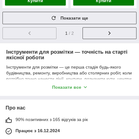
Купити
Купити
Показати ще
1
/ 2
Інструменти для розмітки — точність на старті
якісної роботи
Інструменти для розмітки — це перша стадія будь-якого
будівництва, ремонту, виробництва або столярних робіт, коли
потрібно точно нанести лінії, контури, позначити кути, центри
чи пази. Якість розмітки визначає, наскільки рівними будуть
Показати все
шви, прямо встановлені панелі, чи правильно підігнані деталі
меблів. У цій категорії представлені маркери, розмічальні
маркери та маркер-фарба, розмічальні шнури і нитки з
Про нас
крейдою або пігментом, розмічальні олівці і будівельні олівці,
чертелки / кернери / розмічальні ігли, циркулі, рейсмуси,
90% позитивних з 165 відгуків за рік
малки, розмічальні шаблони, кутники-розмічники та інші
пристрої.
Працює з 16.12.2024
Основні види та функції