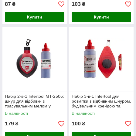
87
103
₴
₴
Купити
Купити
Набір 2-в-1 Intertool MT-2506:
Набір 3-в-1 Intertool для
шнур для відбивки з
розмітки з відбивним шнуром,
трасувальним мелом у
будівельним крейдою та
контейнері
шнуровим рівнем, довжина
В наявності
В наявності
30 м
179
100
₴
₴