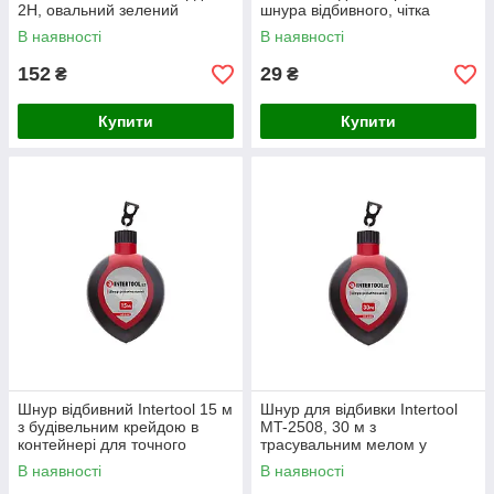
2Н, овальний зелений
шнура відбивного, чітка
корпус, комплект 12 штук
розмітка
В наявності
В наявності
152
29
₴
₴
Купити
Купити
Шнур відбивний Intertool 15 м
Шнур для відбивки Intertool
з будівельним крейдою в
MT-2508, 30 м з
контейнері для точного
трасувальним мелом у
нанесення розмітки (MT-
контейнері
В наявності
В наявності
2507)