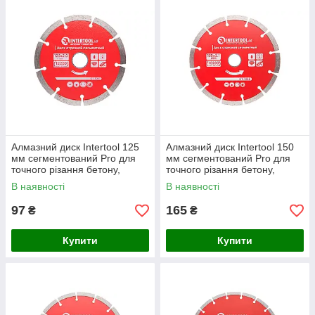
Алмазний диск Intertool 125
Алмазний диск Intertool 150
мм сегментований Pro для
мм сегментований Pro для
точного різання бетону,
точного різання бетону,
каменю та цегли
каменю та цегли
В наявності
В наявності
97
165
₴
₴
Купити
Купити