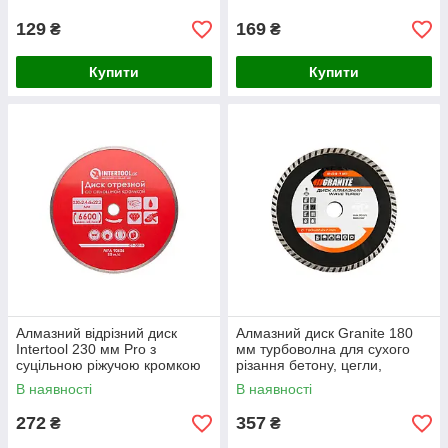
каменю та цегли
каменю та цегли
129
169
₴
₴
Купити
Купити
Алмазний відрізний диск
Алмазний диск Granite 180
Intertool 230 мм Pro з
мм турбоволна для сухого
суцільною ріжучою кромкою
різання бетону, цегли,
для точного різання плитки,
каменю, граніту
В наявності
В наявності
каменю та цегли
272
357
₴
₴