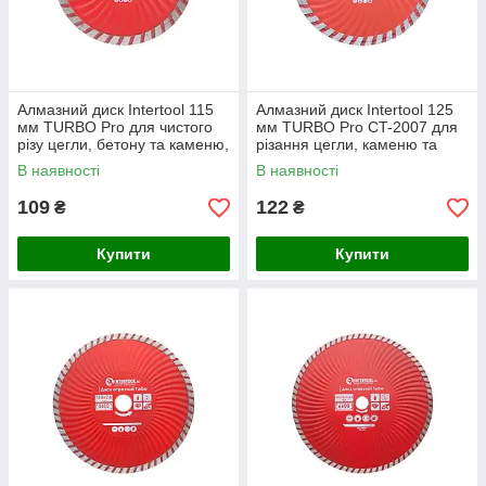
Алмазний диск Intertool 115
Алмазний диск Intertool 125
мм TURBO Pro для чистого
мм TURBO Pro CT-2007 для
різу цегли, бетону та каменю,
різання цегли, каменю та
висота кромки 7 мм
бетону, висота кромки 7 мм
В наявності
В наявності
109
122
₴
₴
Купити
Купити