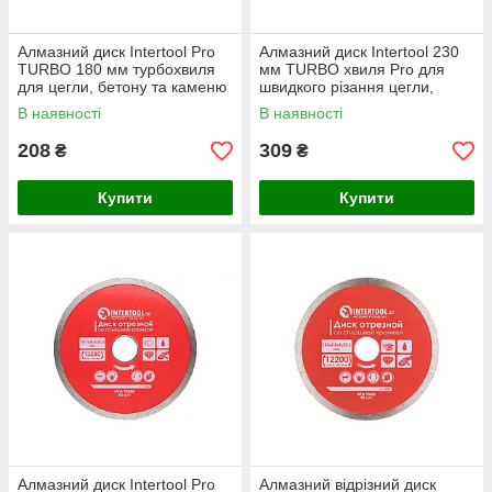
Алмазний диск Intertool Pro
Алмазний диск Intertool 230
TURBO 180 мм турбохвиля
мм TURBO хвиля Pro для
для цегли, бетону та каменю
швидкого різання цегли,
з високою швидкістю різу
каменю та бетону
В наявності
В наявності
208
309
₴
₴
Купити
Купити
Алмазний диск Intertool Pro
Алмазний відрізний диск