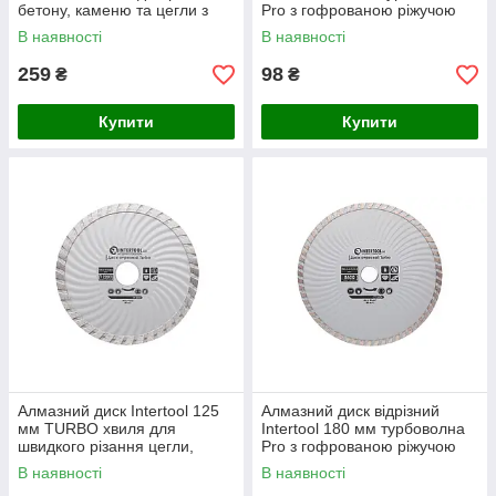
бетону, каменю та цегли з
Pro з гофрованою ріжучою
відведенням пилу, висота
кромкою для швидкого
В наявності
В наявності
кромки 7 мм
різання каменю
259
98
₴
₴
Купити
Купити
Алмазний диск Intertool 125
Алмазний диск відрізний
мм TURBO хвиля для
Intertool 180 мм турбоволна
швидкого різання цегли,
Pro з гофрованою ріжучою
каменю та бетону
кромкою для швидкого
В наявності
В наявності
різання каменю