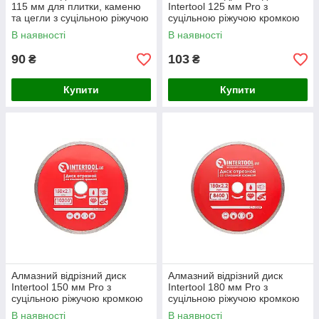
115 мм для плитки, каменю
Intertool 125 мм Pro з
та цегли з суцільною ріжучою
суцільною ріжучою кромкою
кромкою (CT-3006)
для точного різання плитки,
В наявності
В наявності
каменю та цегли
90
103
₴
₴
Купити
Купити
Алмазний відрізний диск
Алмазний відрізний диск
Intertool 150 мм Pro з
Intertool 180 мм Pro з
суцільною ріжучою кромкою
суцільною ріжучою кромкою
для точного різання плитки,
для точного різання плитки,
В наявності
В наявності