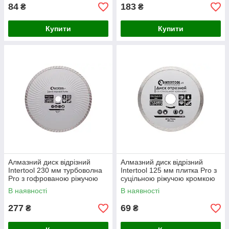
84
183
₴
₴
Купити
Купити
Алмазний диск відрізний
Алмазний диск відрізний
Intertool 230 мм турбоволна
Intertool 125 мм плитка Pro з
Pro з гофрованою ріжучою
суцільною ріжучою кромкою
кромкою для швидкого
для акуратного різання
В наявності
В наявності
різання каменю
плитки
277
69
₴
₴