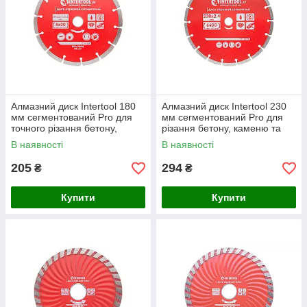
Алмазний диск Intertool 180
Алмазний диск Intertool 230
мм сегментований Pro для
мм сегментований Pro для
точного різання бетону,
різання бетону, каменю та
каменю та цегли
цегли, 7 мм висота кромки
В наявності
В наявності
205
294
₴
₴
Купити
Купити