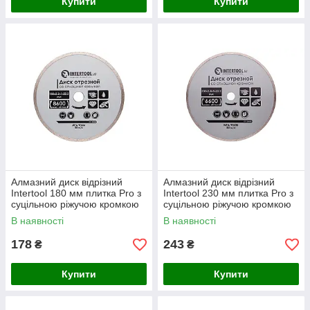
Купити
Купити
Алмазний диск відрізний
Алмазний диск відрізний
Intertool 180 мм плитка Pro з
Intertool 230 мм плитка Pro з
суцільною ріжучою кромкою
суцільною ріжучою кромкою
для акуратного різання
для акуратного різання
В наявності
В наявності
плитки
плитки
178
243
₴
₴
Купити
Купити