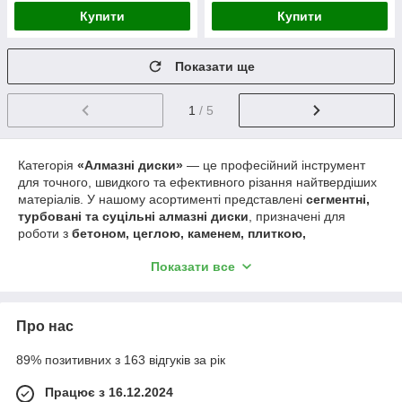
Купити
Купити
Показати ще
1
/ 5
Категорія
«Алмазні диски»
— це професійний інструмент
для точного, швидкого та ефективного різання найтвердіших
матеріалів. У нашому асортименті представлені
сегментні,
турбовані та суцільні алмазні диски
, призначені для
роботи з
бетоном, цеглою, каменем, плиткою,
керамогранітом, асфальтом та іншими будівельними
Показати все
матеріалами
. Ці диски є незамінними у будівництві,
ремонтних роботах, облаштуванні дорожніх покриттів та під
час різання облицювальних матеріалів.
Основні типи алмазних дисків
Про нас
Сегментні диски
— найпопулярніший варіант для
89% позитивних з 163 відгуків за рік
роботи з
бетоном, цеглою, каменем
та іншими
твердими матеріалами. Спеціальні прорізи на ріжучій
Працює з 16.12.2024