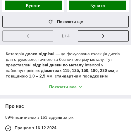
Купити
Купити
Показати ще
1
/ 4
Категорія
диски відрізні
— це фокусована колекція дисків
для струмового, точного та безпечного різу металу. Тут
представлені
відрізні диски по металу
Intertool у
найпопулярніших
діаметрах 115, 125, 150, 180, 230 мм
, з
товщиною 1,0 – 2,5 мм
,
стандартним посадковим
отвором 22,2 мм
. Основні характеристики:
оксид алюмінію
Показати все
/ електрокорунд
,
бакелітова зв’язка
,
армування
скловолокном
, розрахунок на
інтенсивні до 12 200 об/хв
.
У чому переваги:
Про нас
Точність різу
: тонкі диски (1,0–1,2 мм) мінімізують
втрату матеріалу, залишають чисту кромку без задирок.
89% позитивних з 163 відгуків за рік
Продуктивність
: середні (1,6 мм) і товсті (2,0–2,5
Працює з 16.12.2024
мм) конструкції витримують щільне навантаження та