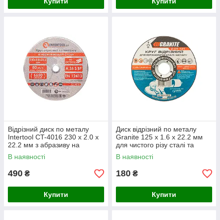
Купити
Купити
Відрізний диск по металу
Диск відрізний по металу
Intertool CT-4016 230 х 2.0 х
Granite 125 х 1.6 х 22.2 мм
22.2 мм з абразиву на
для чистого різу сталі та
бакелітовій зв’язці
кольорових металів
В наявності
В наявності
490
180
₴
₴
Купити
Купити