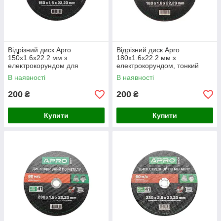
Відрізний диск Apro
Відрізний диск Apro
150x1.6x22.2 мм з
180x1.6x22.2 мм з
електрокорундом для
електрокорундом, тонкий
точного різу металу
плоский профіль для металу
В наявності
В наявності
200
200
₴
₴
Купити
Купити