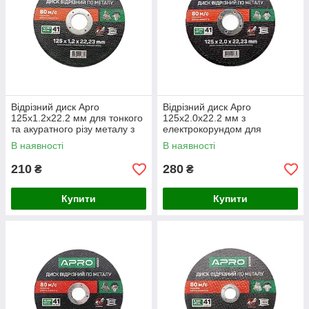
Відрізний диск Apro
Відрізний диск Apro
125x1.2x22.2 мм для тонкого
125x2.0x22.2 мм з
та акуратного різу металу з
електрокорундом для
мінімальним нагрівом і
міцного та рівного різу
В наявності
В наявності
задирками
металу
210
280
₴
₴
Купити
Купити