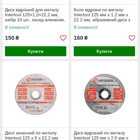
Диск відрізний для металу
Коло відрізне по металу
Intertool 125×1,0×22,2 мм,
Intertool 125 мм х 1.2 мм х
набір 10 шт., оксид алюмінію,
22.2 мм, абразивний диск з
швидкість 80 м/с
оксидом алюмінію
В наявності
В наявності
150
160
₴
₴
Купити
Купити
Диск зачисний по металу
Диск відрізний по металу
Intertool 125 х 6 х 22,2 мм
Intertool 125 мм х 2.0 мм х