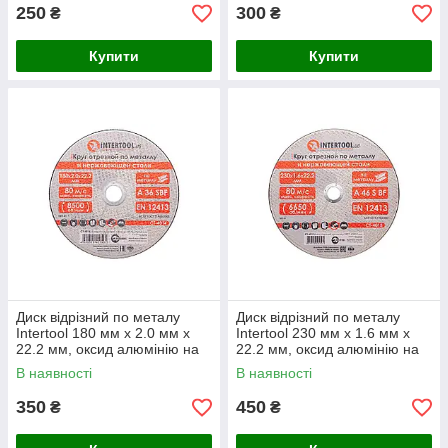
250
300
₴
₴
Купити
Купити
Диск відрізний по металу
Диск відрізний по металу
Intertool 180 мм х 2.0 мм х
Intertool 230 мм х 1.6 мм х
22.2 мм, оксид алюмінію на
22.2 мм, оксид алюмінію на
бакелітовій зв’язці
бакелітовій зв'язці
В наявності
В наявності
350
450
₴
₴