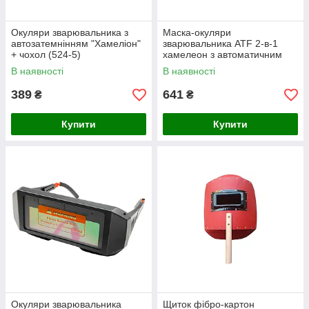
Окуляри зварювальника з
Маска-окуляри
автозатемнінням "Хамеліон"
зварювальника ATF 2-в-1
+ чохол (524-5)
хамелеон з автоматичним
затемненням (ATF-209)
В наявності
В наявності
389
641
₴
₴
Купити
Купити
Окуляри зварювальника
Щиток фібро-картон