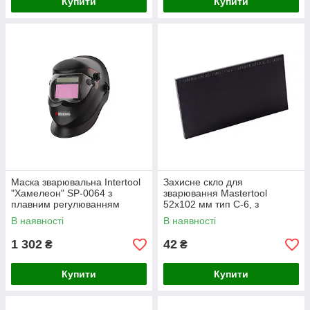
Купити
Купити
Маска зварювальна Intertool
Захисне скло для
"Хамелеон" SP-0064 з
зварювання Mastertool
плавним регулюванням
52x102 мм тип С-6, з
затемнення, чутливості і
підвищеним захистом від
В наявності
В наявності
затримки
ультрафіолету
1 302
42
₴
₴
Купити
Купити