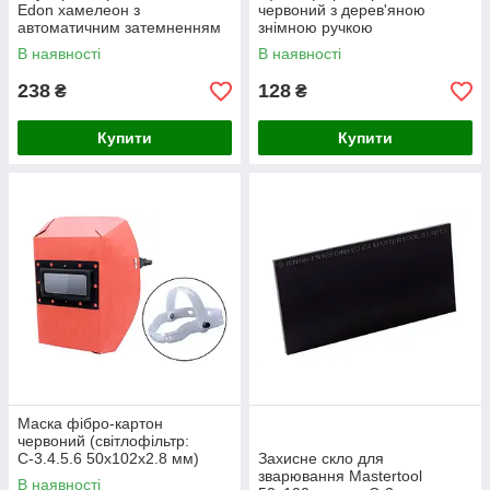
Edon хамелеон з
червоний з дерев'яною
автоматичним затемненням
знімною ручкою
(ED-300BS)
(світлофільтр: С-3 9 DIN
В наявності
В наявності
50х109х2.2 мм) VIT (ZM-
0001)
238
128
₴
₴
Купити
Купити
Маска фібро-картон
червоний (світлофільтр:
С-3.4.5.6 50х102х2.8 мм)
Захисне скло для
VITA (ZM-0004)
зварювання Mastertool
В наявності