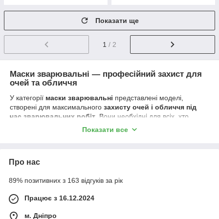
Показати ще
1
/ 2
Маски зварювальні — професійний захист для
очей та обличчя
У категорії
маски зварювальні
представлені моделі,
створені для максимального
захисту очей і обличчя під
час зварювальних робіт
. Вони необхідні для всіх, хто
працює зі зварювальним обладнанням, незалежно від рівня
Показати все
досвіду — від початківців майстрів до професійних
зварювальників.
Зварювання супроводжується небезпечними факторами:
Про нас
інтенсивним ультрафіолетовим та інфрачервоним
випромінюванням, яскравим світлом, іскрами та
89% позитивних з 163 відгуків за рік
розпеченими бризками металу. Надійна
зварювальна
маска
захищає не тільки очі, але й шкіру обличчя від опіків та
Працює з 16.12.2024
механічних ушкоджень.
Основні характеристики сучасних масок
м. Дніпро