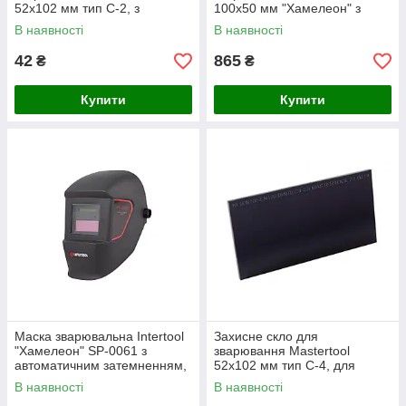
52x102 мм тип С-2, з
100x50 мм "Хамелеон" з
базовим захистом від
плавним регулюванням
В наявності
В наявності
ультрафіолету
затемнення
42
865
₴
₴
Купити
Купити
Маска зварювальна Intertool
Захисне скло для
"Хамелеон" SP-0061 з
зварювання Mastertool
автоматичним затемненням,
52x102 мм тип С-4, для
ступінь затемнення DIN11
надійного захисту від
В наявності
В наявності
ультрафіолету