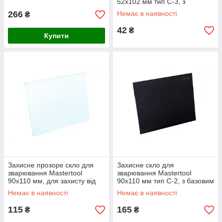
52x102 мм тип С-3, з
надійним захистом від
266
Немає в наявності
₴
ультрафіолету
42
₴
Купити
Захисне прозоре скло для
Захисне скло для
зварювання Mastertool
зварювання Mastertool
90x110 мм, для захисту від
90x110 мм тип С-2, з базовим
механічних пошкоджень, вага
захистом від ультрафіолету
Немає в наявності
Немає в наявності
38 г
115
165
₴
₴