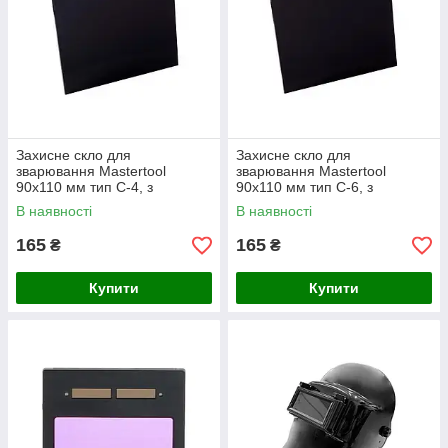
Захисне скло для
Захисне скло для
зварювання Mastertool
зварювання Mastertool
90x110 мм тип С-4, з
90x110 мм тип С-6, з
надійним захистом від
підвищеним захистом від
В наявності
В наявності
ультрафіолету
ультрафіолету
165
165
₴
₴
Купити
Купити