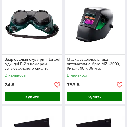
Зварювальні окуляри Intertool
Маска зварювальника
відкидні Г-2 з номером
автоматична Apro MZI-2000,
світлозахисного скла 9,
Китай, 90 x 35 мм,
захист органів зору
затемнення 0.6 с
В наявності
В наявності
74
753
₴
₴
Купити
Купити