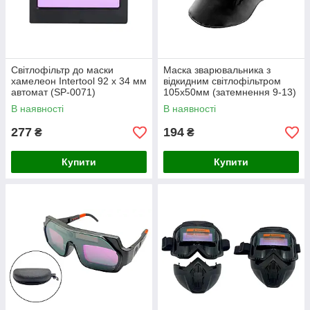
Світлофільтр до маски
Маска зварювальника з
хамелеон Intertool 92 x 34 мм
відкидним світлофільтром
автомат (SP-0071)
105х50мм (затемнення 9-13)
Франція (623-199)
В наявності
В наявності
277
194
₴
₴
Купити
Купити