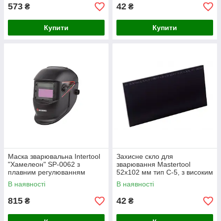
573
42
₴
₴
Купити
Купити
Маска зварювальна Intertool
Захисне скло для
"Хамелеон" SP-0062 з
зварювання Mastertool
плавним регулюванням
52x102 мм тип С-5, з високим
затемнення, чутливості і
захистом від ультрафіолету
В наявності
В наявності
затримки
815
42
₴
₴