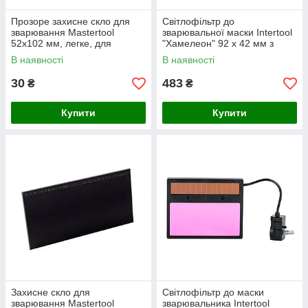
Прозоре захисне скло для
Світлофільтр до
зварювання Mastertool
зварювальної маски Intertool
52x102 мм, легке, для
"Хамелеон" 92 x 42 мм з
захисту від механічних
плавним регулюванням
В наявності
В наявності
пошкоджень
затемнення та затримки
30
483
₴
₴
Купити
Купити
Захисне скло для
Світлофільтр до маски
зварювання Mastertool
зварювальника Intertool